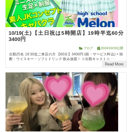
10/19(土)【土日祝は5時開店】19時半迄60分
3400円
ブログ
2024/10/19公開
出勤25名 19:30迄ご来店の方 【60分】3400円 (税・サービス料込) + 焼
酎・ウイスキー・ソフトドリンク 飲み放題！ ☆出勤キャスト☆ ･･･
Read More