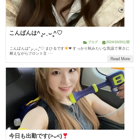
こんばんは^ ̳ᴗ ̫ ᴗ ̳^♡
ブログ
2024/10/20公開
こんばんは^ ̳ᴗ ̫ ᴗ ̳^♡ まひるです
❤︎ すっかり秋みたいな気温で寒さに
耐えながらフロント立 ･･･
Read More
今日も出勤です(>ᴗ<)