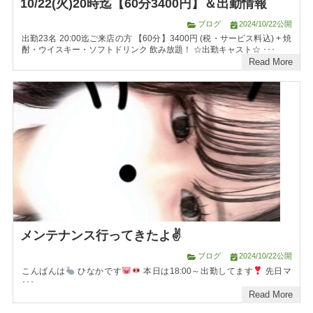
10/22(火)20時迄【60分3400円】＆出勤情報
ブログ
2024/10/22公開
出勤23名 20:00迄ご来店の方 【60分】3400円 (税・サービス料込) + 焼
酎・ウイスキー・ソフトドリンク 飲み放題！ ☆出勤キャスト☆ ･･･
Read More
メンテナンス行ってきたよ✌️
ブログ
2024/10/22公開
こんばんは
ひなかです
本日は18:00～出勤してます
先日マ
･･･
Read More