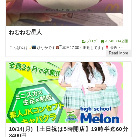
ねむねむ星人
ブログ
2024/10/14公開
こんばんは
ひなかです
ྀི 本日17:30～出勤してます
最近 ･･･
Read More
10/14(月)【土日祝は5時開店】19時半迄60分
3400円