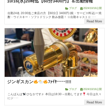
10/16(水)20時迄【60分3400円】＆出勤情報
ブログ
2024/10/16公開
出勤24名 20:00迄ご来店の方 【60分】3400円 (税・サービス料込) + 焼
酎・ウイスキー・ソフトドリンク 飲み放題！ ☆出勤キャスト☆ ･･･
Read More
ジンギスカン
ﾌｧｲﾔｰｰｰｰ!!!!
ブログ
2024/10/16公開
こんばんは
ひなかです♬ 本日は18:30～出勤してます
今日は久々
にジ ･･･
Read More