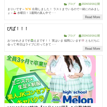
ブログ
2024/10/16公開
まりいです～
出勤しました！ ラストまでいるので一緒にのみまし
ょ～
水曜日！ 1週間の真ん中で ･･･
Read More
びば！！！
ブログ
2024/10/16公開
おつかれさまです
えまです！！ 実はいま 福岡にいます
ともだちに
会って 昨日はライブに行ってきて ･･･
Read More