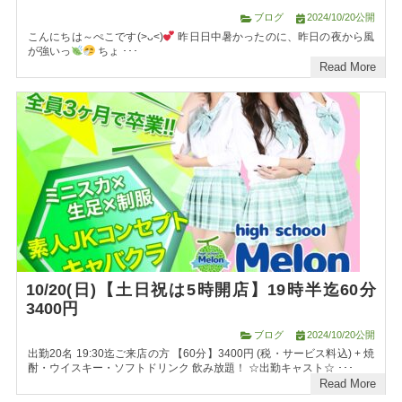
ブログ
2024/10/20公開
こんにちは～ぺこです(>ᴗ<)
昨日日中暑かったのに、昨日の夜から風
が強いっ
ちょ ･･･
Read More
10/20(日)【土日祝は5時開店】19時半迄60分
3400円
ブログ
2024/10/20公開
出勤20名 19:30迄ご来店の方 【60分】3400円 (税・サービス料込) + 焼
酎・ウイスキー・ソフトドリンク 飲み放題！ ☆出勤キャスト☆ ･･･
Read More