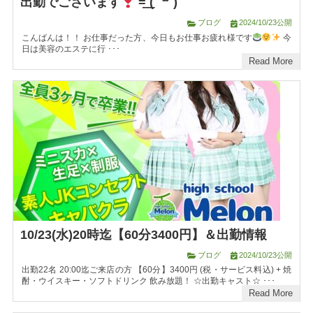
出勤でございます
=͟͟͞͞ ( ˙꒳​˙)
ブログ
2024/10/23公開
こんばんは！！ お仕事だった方、今日もお仕事お疲れ様です
今
日は美容のエステに行 ･･･
Read More
10/23(水)20時迄【60分3400円】＆出勤情報
ブログ
2024/10/23公開
出勤22名 20:00迄ご来店の方 【60分】3400円 (税・サービス料込) + 焼
酎・ウイスキー・ソフトドリンク 飲み放題！ ☆出勤キャスト☆ ･･･
Read More