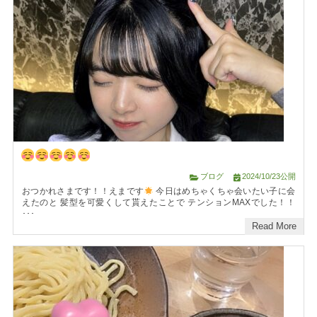
ブログ
2024/10/23公開
おつかれさまです！！えまです
今日はめちゃくちゃ会いたい子に会
えたのと 髪型を可愛くして貰えたことで テンションMAXでした！！
･･･
Read More