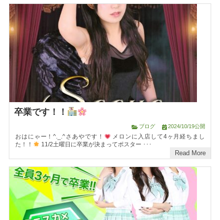
卒業です！！
ブログ
2024/10/19公開
おはにゃー！^._.^さあやです！
メロンに入店して4ヶ月経ちまし
た！！
11/2土曜日に卒業が決まってポスター ･･･
Read More