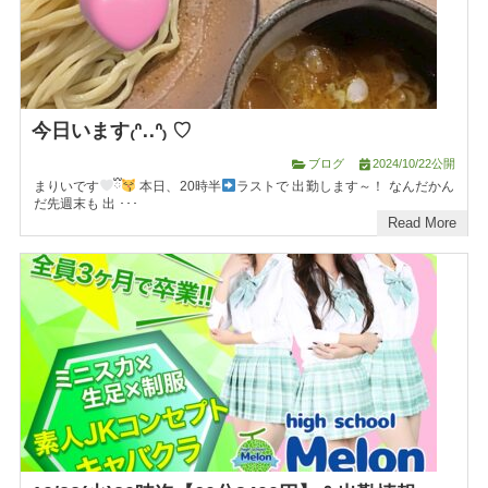
今日います₍ᐢ‥ᐢ₎ ♡
ブログ
2024/10/22公開
まりいです
ྀི
本日、20時半
ラストで 出勤します～！ なんだかん
だ先週末も 出 ･･･
Read More