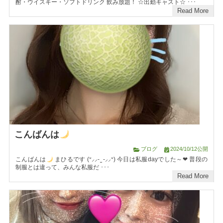
酎・ウイスキー・ソフトドリンク 飲み放題！ ☆出勤キャスト☆ ･･･
Read More
こんばんは
ブログ
2024/10/12公開
こんばんは
まひるです (ᐡ⸝⸝- ̫ -⸝⸝ᐡ) 今日は私服dayでした～❤︎ 普段の
制服とは違って、みんな私服だ ･･･
Read More