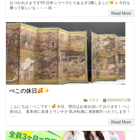
おつかれさまです!!!!! 日本シリーズとりあえず1勝しました
今日も
勝って欲しいな～～～ 目 ･･･
Read More
ぺこの休日
ブログ
2024/10/27公開
こんにちは！ぺこです！
今日、明日はお休み頂いております！ ぺこ
休日は、 基本的に友達とランチか 気分転換に美術館行ったりします！
･･･
Read More