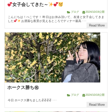
女子会してきた～
ブログ
2024/10/19公開
こんにちは！ぺこです！ 昨日はお休み頂いて、友達と女子会してきま
した
お洒落な夜景が見えるところでディナー最高 ･･･
Read More
ホークス勝ち㊗
ブログ
2024/10/18公開
今日 ホークス勝ちました✌️✌️✌️✌ ･･･
Read More