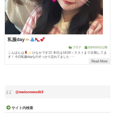
私服day
ブログ
2024/10/11公開
こんばんは
ひなかです꒡̈⃝ 本日は18:00～ラストまで出勤してま
す！ 今日私服dayなのすっかり忘れてました ･･･
Read More
@melonmmx6t3
サイト内検索