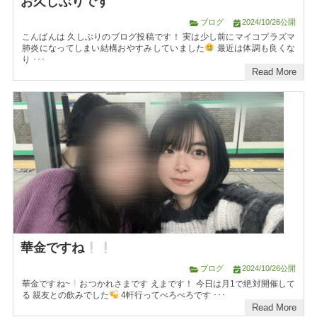
お久しぶりです
ブログ
2024/10/26公開
こんばんは 久しぶりのブログ投稿です！ 実は少し前にマイコプラズマ
肺炎になってしまい結構おやすみしていました
最近は体調も良くな
り ･･･
Read More
華金ですね
ブログ
2024/10/26公開
華金ですね~
おつかれさまです えまです！ 今日は月1で絶対開催して
る 親友との飲みでした
4軒行ってべろべろです ･･･
Read More