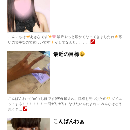
こんにちは
あきなです
最近やっと暖かくなってきましたね
寒
いの苦手なので嬉しいです
そしてなんと、、、…
最近の目標
こんばんわ～( ^ω^ ) しほです(//∇//) 最近ね、目標を見つけたの
ダイエ
ットする！！！！！！ 一回ガリガリになりたいんだよね～ みんなはどう
思う？…
こんばんわぁ