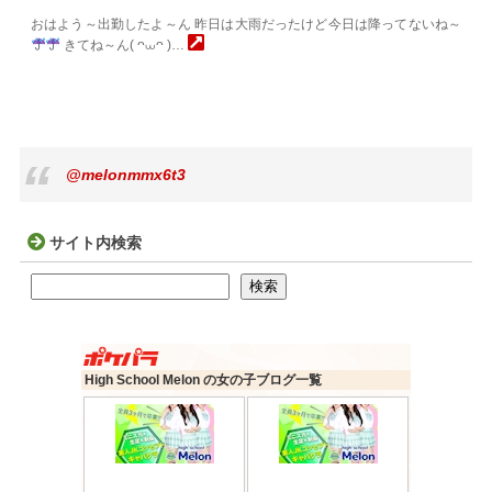
おはよう～出勤したよ～ん 昨日は大雨だったけど今日は降ってないね～
きてね～ん( ᴖ⩊ᴖ )…
@melonmmx6t3
サイト内検索
検索
検索