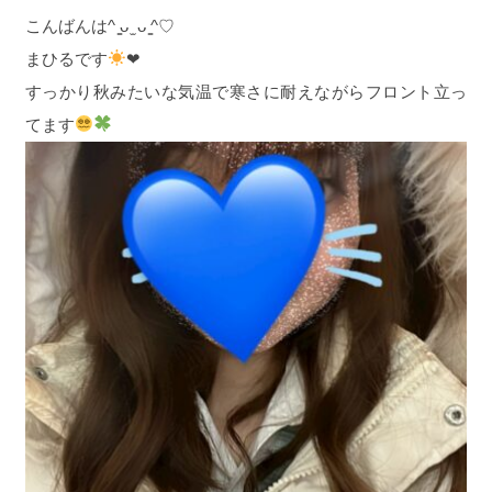
こんばんは^ ̳ᴗ ̫ ᴗ ̳^♡
まひるです
❤︎
すっかり秋みたいな気温で寒さに耐えながらフロント立っ
てます