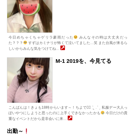
今日めちゃくちゃゲリラ豪雨だった
みんなその時は大丈夫だっ
た？？？
すずはカミナリが怖くて泣いてました…笑 また台風が来るら
しいからみんな気をつけてね…
M-1 2019を、今見てる
こんばんは！きょも18時からいます～！ちよですٍ ٛ . ̫ . ٛ ٍ 私服デー大人っ
ぽいやつにしようと思ったのに上手くできなかったかも
今日だけの貴
重なイベントだから是非会いに来…
出勤～