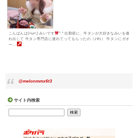
こんばんは(>ω<;) みいです
꙳.* 出勤前に、牛タンが大好きなみいを連
れ出して 牛タン専門店に連れてってもらったの（≧∀≦） 牛タンにガオ
ー…
@melonmmx6t3
サイト内検索
検索
検索