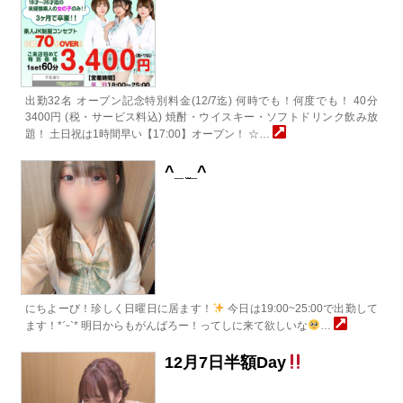
出勤32名 オープン記念特別料金(12/7迄) 何時でも！何度でも！ 40分
3400円 (税・サービス料込) 焼酎・ウイスキー・ソフトドリンク飲み放
題！ 土日祝は1時間早い【17:00】オープン！ ☆…
^_ ̫_^
にちよーび！珍しく日曜日に居ます！
今日は19:00~25:00で出勤して
ます！*ˊᵕˋ* 明日からもがんばろー！ってしに来て欲しいな
…
12月7日半額Day