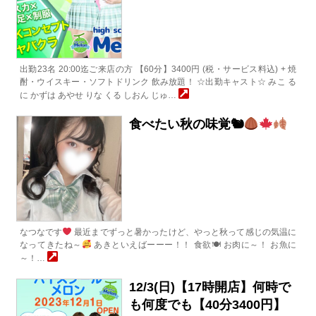
出勤23名 20:00迄ご来店の方 【60分】3400円 (税・サービス料込) + 焼
酎・ウイスキー・ソフトドリンク 飲み放題！ ☆出勤キャスト☆ みこ る
に かずは あやせ りな くる しおん じゅ…
食べたい秋の味覚🐿
なつなです
最近までずっと暑かったけど、やっと秋って感じの気温に
なってきたね～
あきといえばーーー！！ 食欲🍽 お肉に～！ お魚に
～！…
12/3(日)【17時開店】何時で
も何度でも【40分3400円】