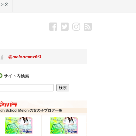
メンタ
@melonmmx6t3
サイト内検索
検索
検索