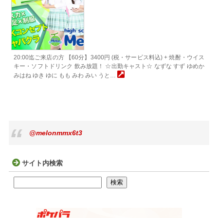
20:00迄ご来店の方 【60分】3400円 (税・サービス料込) + 焼酎・ウイス
キー・ソフトドリンク 飲み放題！ ☆出勤キャスト☆ なずな すず ゆめか
みはね ゆき ゆに もも みわ みい うと…
@melonmmx6t3
サイト内検索
検索
検索