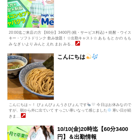
20:00迄ご来店の方 【60分】3400円 (税・サービス料込) + 焼酎・ウイス
キー・ソフトドリンク 飲み放題！ ☆出勤キャスト☆ あも もと かの もも
み なぎ いより みんと えれ まお みる…
こんにちは
こんにちは～！ ぴょんぴょんうさぴょんです
今日はお休みなので
すが、朝から外に出ていて すっごい寒いなって感じました
寒い日が続
きま…
10/10(金)20時迄【60分3400
円】＆出勤情報