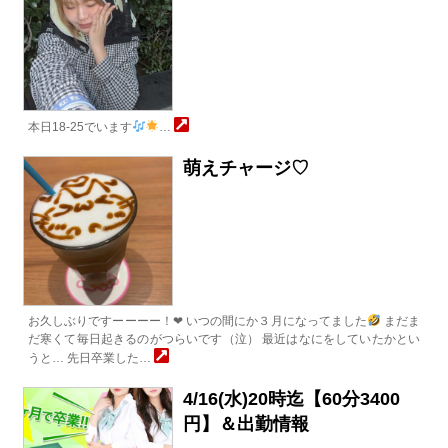
本日18-25でいます
…
萌えチャージ♡
お久しぶりですーーーー！❤︎ いつの間にか３月になってました
まだま
だ寒くて毎日起きるのがつらいです（泣） 最近はなにをしていたかとい
うと… 先日卒業した…
4/16(水)20時迄【60分3400
円】＆出勤情報