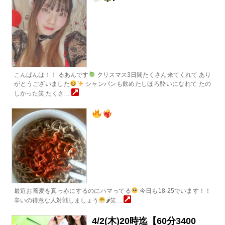
こんばんは！！ るあんです
クリスマス3日間たくさん来てくれて あり
がとうございました
シャンパンも飲めたしほろ酔いになれて たの
しかった笑 たくさ…
最近お蕎麦を真っ赤にするのにハマってる
今日も18-25でいます！！
辛いの得意な人対戦しましょう
🌶笑…
4/2(木)20時迄【60分3400