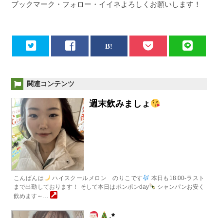
ブックマーク・フォロー・イイネよろしくお願いします！
関連コンテンツ
週末飲みましょ
こんばんは
ハイスクールメロン のりこです
本日も18:00-ラスト
まで出勤しております！ そして本日はポンポンday
シャンパンお安く
飲めます～…
.*