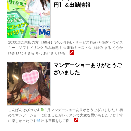
円】＆出勤情報
20:00迄ご来店の方 【60分】3400円 (税・サービス料込) + 焼酎・ウイス
キー・ソフトドリンク 飲み放題！ ☆出勤キャスト☆ あゆみ まる くうか
ゆさ ひなり さら ちわ あいさ りゆち…
マンデーショーありがとうご
ざいました
こんばんはぴのです
1月マンデーショーありがとうございました！ 初
めてマンデーショーに出ましたがレッスンで大変な思いもしたけど非常
に楽しかったです
出る選択をして良…