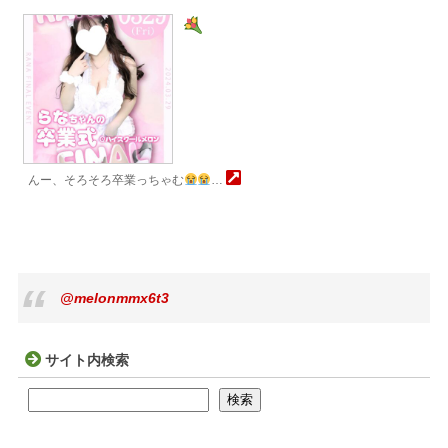
んー、そろそろ卒業っちゃむ
…
@melonmmx6t3
サイト内検索
検索
検索