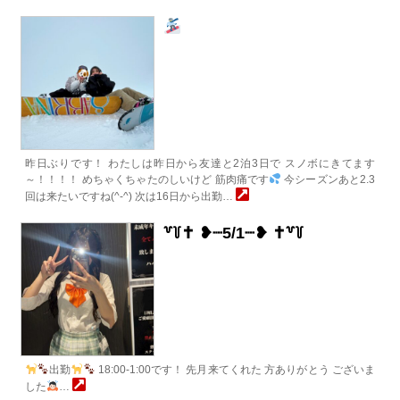
昨日ぶりです！ わたしは昨日から友達と2泊3日で スノボにきてます
～！！！！ めちゃくちゃたのしいけど 筋肉痛です
今シーズンあと2.3
回は来たいですね(^-^) 次は16日から出勤…
꒷꒦‪✝︎ ❥┈5/1┈❥‪ ✝︎꒷꒦
出勤
18:00-1:00です！ 先月来てくれた 方ありがとう ございま
した
‍…