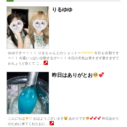
りるゆゆ
ゆゆですー！！！ りるちゃんとのショットー
今日も出勤です
ー！！ 今週いっぱい出勤するぞー！！ 今日の天気は寒すぎず暑すぎずて
わちょうど良くて こ…
昨日はありがとお
こんにちは
♡ おはようございます
あかりです
昨日あかり
のために来てくれたおに…