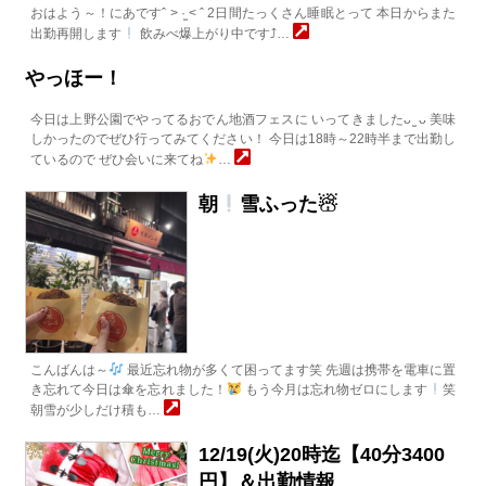
おはよう～！にあですˆ > ·̫ < ˆ 2日間たっくさん睡眠とって 本日からまた
出勤再開します
飲みべ爆上がり中です⤴︎…
やっほー！
今日は上野公園でやってるおでん地酒フェスに いってきましたᴗ ̫ ᴗ 美味
しかったのでぜひ行ってみてください！ 今日は18時～22時半まで出勤し
ているので ぜひ会いに来てね
…
朝
雪ふった☃
こんばんは～
最近忘れ物が多くて困ってます笑 先週は携帯を電車に置
き忘れて今日は傘を忘れました！
もう今月は忘れ物ゼロにします
笑
朝雪が少しだけ積も…
12/19(火)20時迄【40分3400
円】＆出勤情報