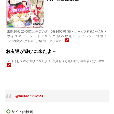
出勤20名 20:00迄ご来店の方 40分3400円 (税・サービス料込) + 焼酎・
ウイスキー・ソフトドリンク 飲み放題！ ☆イベント情報☆
12/22(金)23(土)24(日)25(月) クリスマ…
お友達が遊びに来たよ～
今日はお友達が遊びに来たよ！ 写真も何も無いけど笑報告だけ～ww…
@melonmmx6t3
サイト内検索