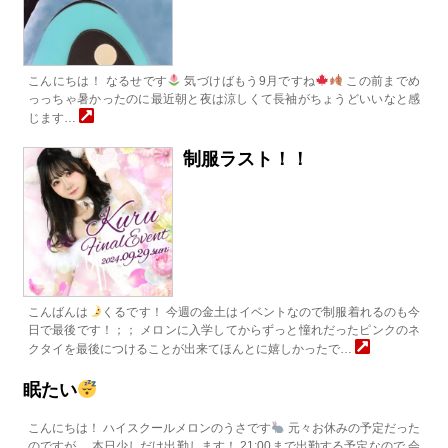
こんにちは！ なるせです
気づけばもう9月ですね
この前までめ
っっちゃ暑かったのに最近朝と夜は涼しくて長袖がちょうどいいなと感
じます…
制服ラスト！！
こんばんは
くるです！ 今週の金土はイベントなので制服着れるのも今
日で最後です！；； メロンに入学してからずっと憧れだったピンクのネ
クタイを最後につけることが出来てほんとに嬉しかったで…
眠たい
こんにちは！ ハイスクールメロンのうさです
元々お休みの予定だった
のですが、 本日少しだけ出勤します！ 21:00まで出勤する予定なので 会