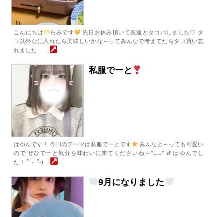
こんにちは
らみです
先日お休み頂いて友達とタコパしました♡ タ
コ以外なに入れたら美味しいかな～ってみんなで考えてたらタコ買い忘
れました……
私服でーと
はゆんです！ 今日のテーマは私服でーとです
みんなと～っても可愛い
ので ぜひでーと気分を味わいに来てくださいね～^ᴗ.ᴗ^ ︎︎ᕷ はゆんでし
た！ ՞･֊･՞˶)…
9月になりました‎