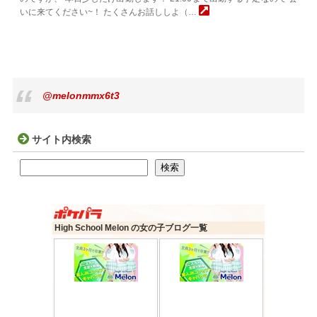
いに来てください~！ たくさんお話ししよ（…
@melonmmx6t3
サイト内検索
検索
検索