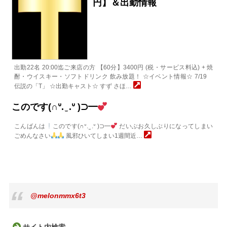
円】＆出勤情報
出勤22名 20:00迄ご来店の方 【60分】3400円 (税・サービス料込) + 焼
酎・ウイスキー・ソフトドリンク 飲み放題！ ☆イベント情報☆ 7/19
伝説の「T」 ☆出勤キャスト☆ すず さほ…
このです(∩ᐡ. ̫ .ᐡ )⊃━
こんばんは
このです(∩ᐡ. ̫ .ᐡ )⊃━
だいぶお久しぶりになってしまい
ごめんなさい
風邪ひいてしまい1週間近…
@melonmmx6t3