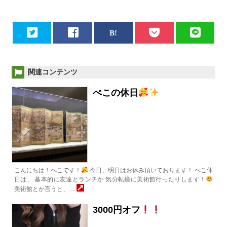
関連コンテンツ
ぺこの休日
こんにちは！ぺこです！
今日、明日はお休み頂いております！ ぺこ休
日は、 基本的に友達とランチか 気分転換に美術館行ったりします！
美術館とか言うと、…
3000円オフ