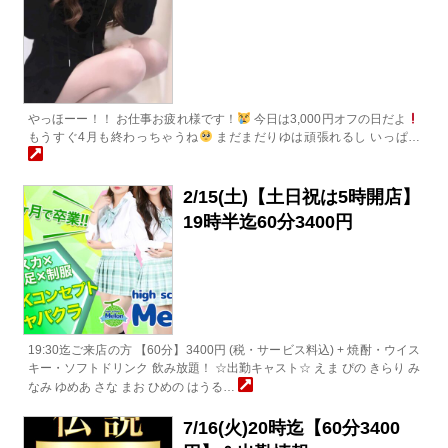
やっほーー！！ お仕事お疲れ様です！
今日は3,000円オフの日だよ
もうすぐ4月も終わっちゃうね
まだまだりゆは頑張れるし いっぱ…
2/15(土)【土日祝は5時開店】
19時半迄60分3400円
19:30迄ご来店の方 【60分】3400円 (税・サービス料込) + 焼酎・ウイス
キー・ソフトドリンク 飲み放題！ ☆出勤キャスト☆ えま ぴの きらり み
なみ ゆめあ さな まお ひめの はうる…
7/16(火)20時迄【60分3400