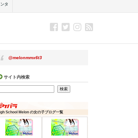
メンタ
@melonmmx6t3
サイト内検索
検索
検索