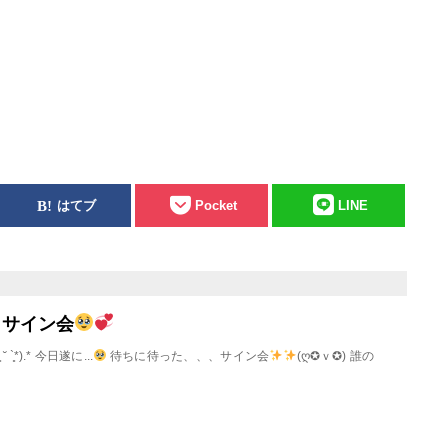
はてブ
Pocket
LINE
サイン会
˘ `͈*).* 今日遂に...
待ちに待った、、、サイン会
(ღ✪ｖ✪) 誰の