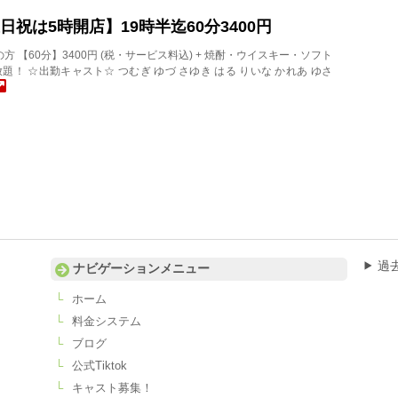
【土日祝は5時開店】19時半迄60分3400円
店の方 【60分】3400円 (税・サービス料込) + 焼酎・ウイスキー・ソフト
題！ ☆出勤キャスト☆ つむぎ ゆづ さゆき はる りいな かれあ ゆさ
過
ナビゲーションメニュー
ホーム
料金システム
ブログ
公式Tiktok
キャスト募集！