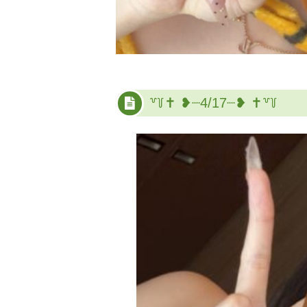
꒷꒦‪✝︎ ❥┈4/17┈❥‪ ✝︎꒷꒦