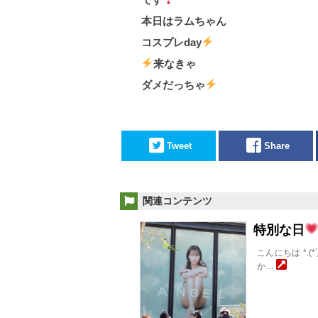
本日はラムちゃん
コスプレday
来なきゃ
ダメだっちゃ
Tweet
Share
関連コンテンツ
特別な日
こんにちは *.(*´͈ 
か…