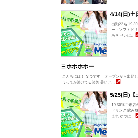
4/14(日
出勤22名 19:
ー・ソフトドリン
あき せいは…
ヨホホホホー
こんちには！ なつです！ オープンから出勤
うってか溶けてる笑笑 暑いけ…
5/25(日
19:30迄ご来
ドリンク 飲み放
えれ ゆづは…