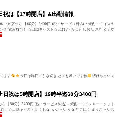
)土日祝は【17時開店】&出勤情報
30迄ご来店の方 【60分】3400円 (税・サービス料込) + 焼酎・ウイスキ
ク 飲み放題！ ☆出勤キャスト☆ ふゆか ちはる しおん さき るるな
してます
今日は昨日に引き続き とても暑いですね
溶けちゃいそ
)【土日祝は5時開店】19時半迄60分3400円
店の方 【60分】3400円 (税・サービス料込) + 焼酎・ウイスキー・ソフト
題！ ☆出勤キャスト☆ くれな まな らいち なぎ こはく まりこ らいむ