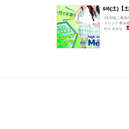
6/6(土)
19:30迄ご来
ドリンク 飲み放
わら みおな…