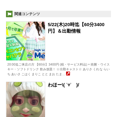
関連コンテンツ
5/22(木)20時迄【60分3400
円】＆出勤情報
20:00迄ご来店の方 【60分】3400円 (税・サービス料込) + 焼酎・ウイス
キー・ソフトドリンク 飲み放題！ ☆出勤キャスト☆ ありさ くれな らい
ち あいさ こはく まりこ とと まお たま…
わほー\( ˙▿˙ )/