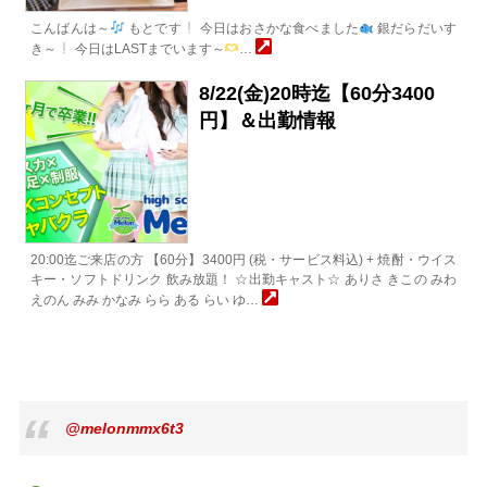
こんばんは～
もとです
今日はおさかな食べました
銀だらだいす
き～
今日はLASTまでいます～
…
8/22(金)20時迄【60分3400
円】＆出勤情報
20:00迄ご来店の方 【60分】3400円 (税・サービス料込) + 焼酎・ウイス
キー・ソフトドリンク 飲み放題！ ☆出勤キャスト☆ ありさ きこの みわ
えのん みみ かなみ らら ある らい ゆ…
@melonmmx6t3