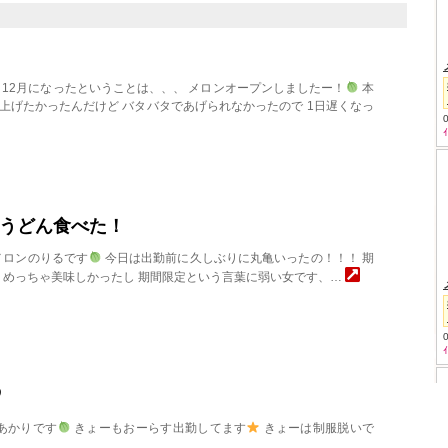
ﾟ 12月になったということは、、、 メロンオープンしましたー！
本
上げたかったんだけど バタバタであげられなかったので 1日遅くなっ
うどん食べた！
メロンのりるです
今日は出勤前に久しぶりに丸亀いったの！！！ 期
めっちゃ美味しかったし 期間限定という言葉に弱い女です、…
♡
あかりです
きょーもおーらす出勤してます
きょーは制服脱いで