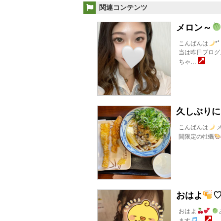
関連コンテンツ
メロン～
こんばんは
*
当は昨日ブログ
ちゃ…
久しぶりに
こんばんは
間限定の牡蠣
おはよ
おはよ
ます
…