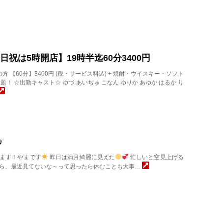
【土日祝は5時開店】19時半迄60分3400円
店の方 【60分】3400円 (税・サービス料込) + 焼酎・ウイスキー・ソフト
題！ ☆出勤キャスト☆ ゆづ あいぢゅ こなん ゆりか あゆか はるか り
 “♪
ます！やまです
昨日は満月綺麗に見えた
忙しいと空見上げる
ら、最近見てないな～って思ったら休むことも大事…