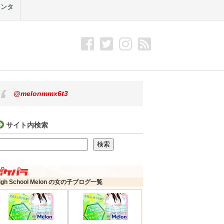
メンタ
@melonmmx6t3
サイト内検索
検索
検索