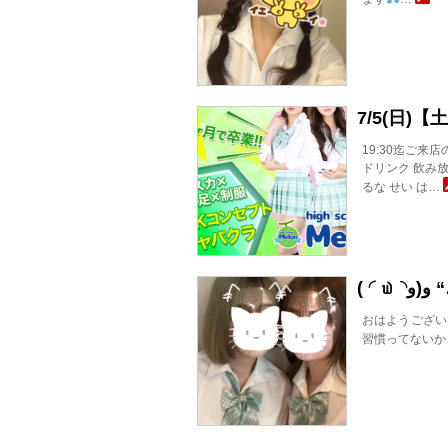
7/5(日)
19:30迄ご来
ドリンク 飲み放
るな せい は…
( ◜௰◝و(و
おはようござい
習慣ってないか