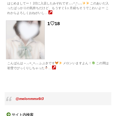
はじめましてー！ 2/2に入店したみぞれです⸝⸝⸝ᴖ ̫ᴖ⸝⸝⸝
このあいだ入
ったばっかりの気持ちだけど、もうすぐ1ヶ月経ちそうでこわいよー こ
れからよろしくおねがいし…
1♡18
こんばんは～‪‪⸝⸝> ̫ <⸝⸝ ふぶきです
メロンいますよん！
この間は
初雪でびっくりしちゃった
…
@melonmmx6t3
サイト内検索