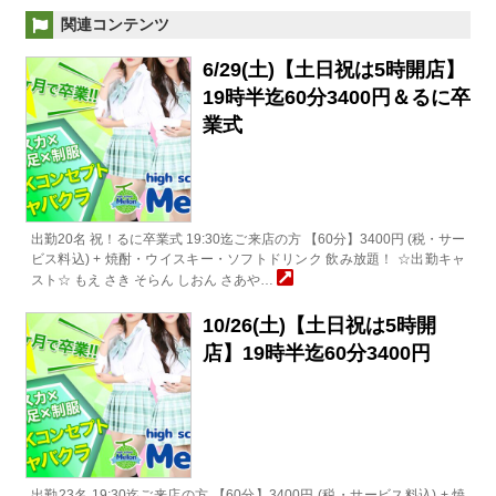
関連コンテンツ
6/29(土)【土日祝は5時開店】
19時半迄60分3400円＆るに卒
業式
出勤20名 祝！るに卒業式 19:30迄ご来店の方 【60分】3400円 (税・サー
ビス料込) + 焼酎・ウイスキー・ソフトドリンク 飲み放題！ ☆出勤キャ
スト☆ もえ さき そらん しおん さあや…
10/26(土)【土日祝は5時開
店】19時半迄60分3400円
出勤23名 19:30迄ご来店の方 【60分】3400円 (税・サービス料込) + 焼