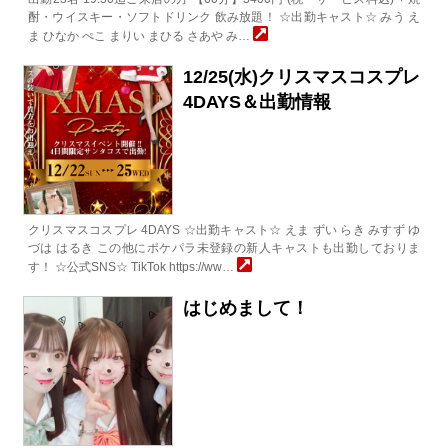
酎・ウイスキー・ソフトドリンク 飲み放題！ ☆出勤キャスト☆ みう え
ま ひなか ぺこ まりい まひる さあや み…
12/25(水)クリスマスコスプレ
4DAYS＆出勤情報
クリスマスコスプレ 4DAYS ☆出勤キャスト☆ えま ずい らき みすず ゆ
づは はるき この他にポケパラ未登録の新人キャストも出勤しておりま
す！ ☆公式SNS☆ TikTok https://ww…
はじめまして！