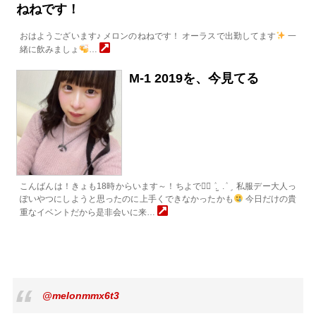
ねねです！
おはようございます♪ メロンのねねです！ オーラスで出勤してます
一
緒に飲みましょ
…
M-1 2019を、今見てる
こんばんは！きょも18時からいます～！ちよですٍ ٛ . ̫ . ٛ ٍ 私服デー大人っ
ぽいやつにしようと思ったのに上手くできなかったかも
今日だけの貴
重なイベントだから是非会いに来…
@melonmmx6t3