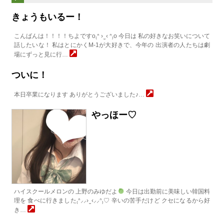
きょうもいるー！
こんばんは！！！！ちよですo₍ᐢ › ̫ ‹ ᐢ₎o 今日は 私の好きなお笑いについて
話したいな！ 私はとにかくM-1が大好きで、今年の 出演者の人たちは劇
場にずっと見に行…
ついに！
本日卒業になります ありがとうございました♪…
やっほー♡
ハイスクールメロンの 上野のみゆだよ
今日は出勤前に美味しい韓国料
理を 食べに行きました₍ᐢ⸝⸝› ̫ ‹⸝⸝ᐢ₎♡ 辛いの苦手だけど クセになるから好
き…