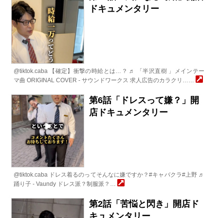
ドキュメンタリー
@tiktok.caba 【確定】衝撃の時給とは…？ ♬ 「半沢直樹 」メインテー
マ曲 ORIGINAL COVER - サウンドワークス 求人広告のカラクリ……
第6話「ドレスって嫌？」開
店ドキュメンタリー
@tiktok.caba ドレス着るのってそんなに嫌ですか？#キャバクラ#上野 ♬
踊り子 - Vaundy ドレス派？制服派？…
第2話「苦悩と閃き」開店ド
キュメンタリー