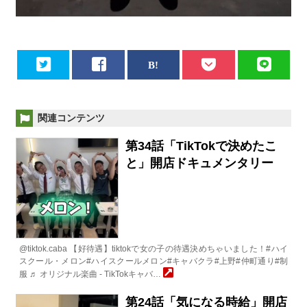
関連コンテンツ
第34話「TikTokで決めたこ
と」開店ドキュメンタリー
@tiktok.caba 【好待遇】tiktokで女の子の待遇決めちゃいました！#ハイ
スクール・メロン#ハイスクールメロン#キャバクラ#上野#仲町通り#制
服 ♬ オリジナル楽曲 - TikTokキャバ…
第24話「気になる時給」開店