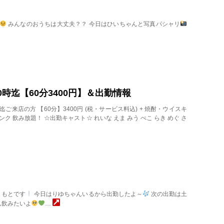
みんなのおうちは大丈夫？？ 今日はひいちゃんと写真パシャリ
木)20時迄【60分3400円】＆出勤情報
00迄ご来店の方 【60分】3400円 (税・サービス料込) + 焼酎・ウイスキ
ク 飲み放題！ ☆出勤キャスト☆ れいな えま みう ぺこ らき めぐ さ
もとです
今日はりゆちゃんいるから出勤したよ～
次の出勤は土
ん飲みたいよ
…