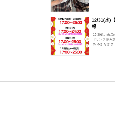
12/31(
報
19:30迄ご来
ドリンク 飲み放
め ゆき なぎ 