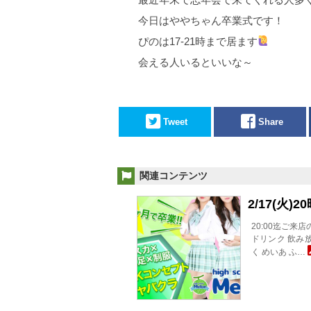
今日はややちゃん卒業式です！
ぴのは17-21時まで居ます
会える人いるといいな～
Tweet
Share
関連コンテンツ
2/17(火
20:00迄ご来
ドリンク 飲み放
く めいあ ふ…