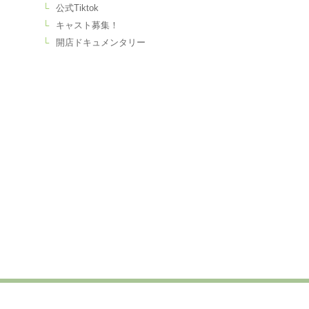
公式Tiktok
キャスト募集！
開店ドキュメンタリー
© 2023 ハイスクールメロン【HighSchoolMelon】コンセプトキャバクラキャバク