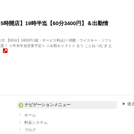
水)【5時開店】19時半迄【60分3400円】＆出勤情
店の方 【60分】3400円 (税・サービス料込) + 焼酎・ウイスキー・ソフト
題！ ☆年末年始営業予定☆ ☆出勤キャスト☆ るう ことね つむぎ え
ま…
過
ナビゲーションメニュー
ホーム
料金システム
ブログ