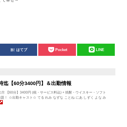
はてブ
Pocket
LINE
)20時迄【60分3400円】＆出勤情報
店の方 【60分】3400円 (税・サービス料込) + 焼酎・ウイスキー・ソフト
題！ ☆出勤キャスト☆ てる れみ なずな ことね にあ しずく よな み