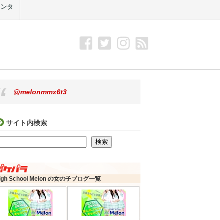
メンタ
@melonmmx6t3
サイト内検索
検索
検索