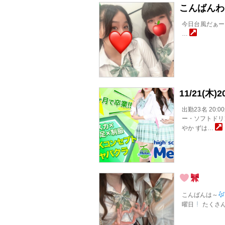
こんばんわ
今日台風だぁー
…
11/21(
出勤23名 20:
ー・ソフトドリン
やか ずは…
こんばんは～
曜日
たくさ