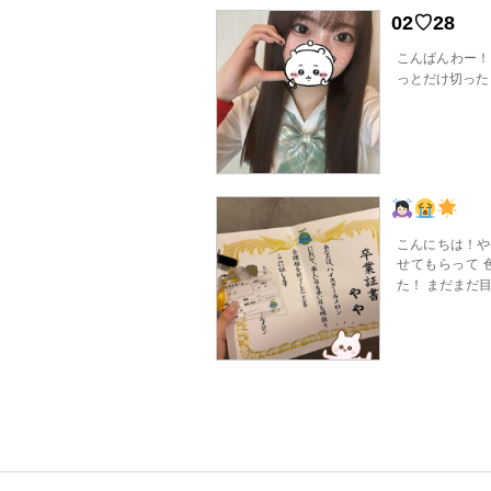
02♡28
こんばんわー！
っとだけ切った
こんにちは！やや
せてもらって 
た！ まだまだ