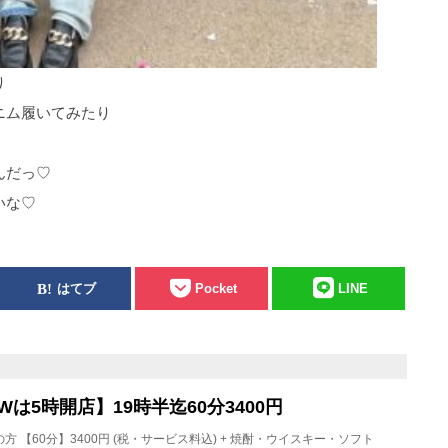
り
ニム履いてみたり
んだっ♡
いな♡
はてブ
Pocket
LINE
【GWは5時開店】19時半迄60分3400円
店の方 【60分】3400円 (税・サービス料込) + 焼酎・ウイスキー・ソフト