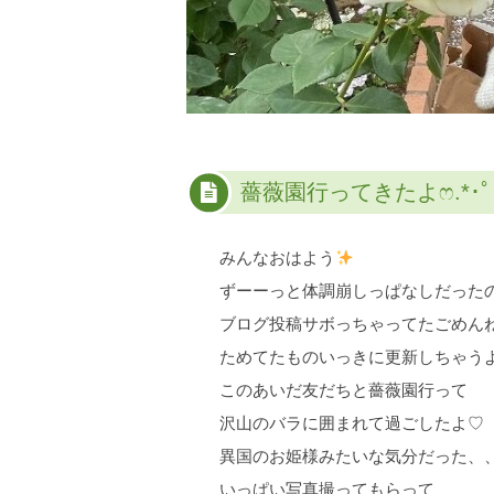
薔薇園行ってきたよ‪ෆ‪.*･ﾟ
みんなおはよう
ずーーっと体調崩しっぱなしだった
ブログ投稿サボっちゃってたごめんね߹
ためてたものいっきに更新しちゃうよ
このあいだ友だちと薔薇園行って
沢山のバラに囲まれて過ごしたよ♡
異国のお姫様みたいな気分だった、
いっぱい写真撮ってもらって