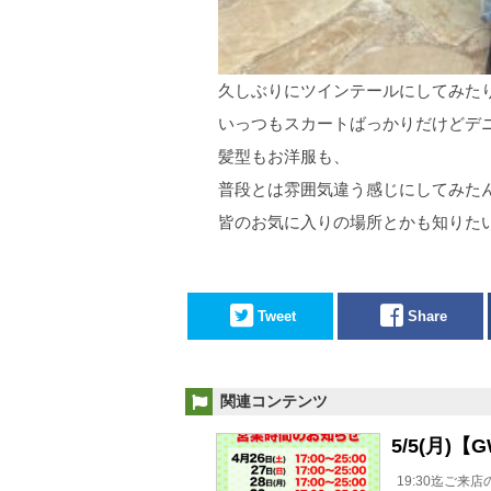
久しぶりにツインテールにしてみた
いっつもスカートばっかりだけどデ
髪型もお洋服も、
普段とは雰囲気違う感じにしてみた
皆のお気に入りの場所とかも知りた
Tweet
Share
関連コンテンツ
5/5(月)
19:30迄ご来