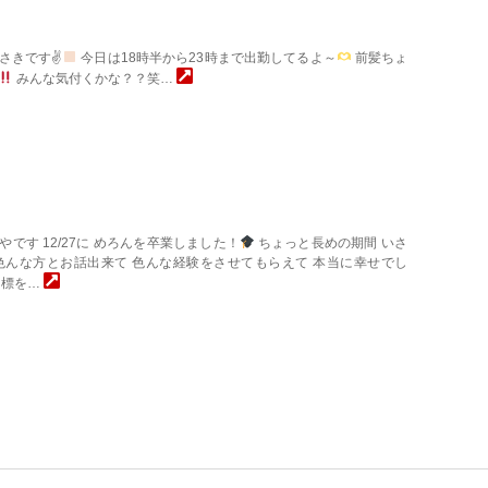
さきです✌
今日は18時半から23時まで出勤してるよ～
前髪ちょ
みんな気付くかな？？笑…
です 12/27に めろんを卒業しました！
ちょっと長めの期間 いさ
色んな方とお話出来て 色んな経験をさせてもらえて 本当に幸せでし
目標を…