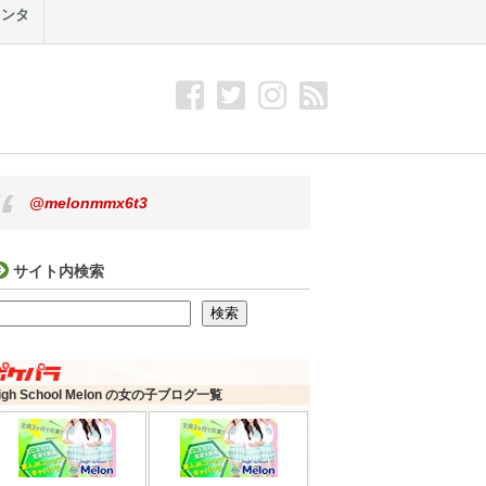
メンタ
@melonmmx6t3
サイト内検索
検索
検索