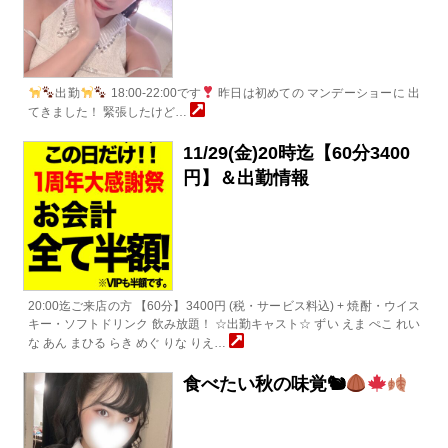
出勤
18:00-22:00です
昨日は初めての マンデーショーに 出
てきました！ 緊張したけど…
11/29(金)20時迄【60分3400
円】＆出勤情報
20:00迄ご来店の方 【60分】3400円 (税・サービス料込) + 焼酎・ウイス
キー・ソフトドリンク 飲み放題！ ☆出勤キャスト☆ ずい えま ぺこ れい
な あん まひる らき めぐ りな りえ…
食べたい秋の味覚🐿