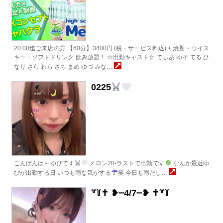
20:00迄ご来店の方 【60分】3400円 (税・サービス料込) + 焼酎・ウイス
キー・ソフトドリンク 飲み放題！ ☆出勤キャスト☆ てぃあ ゆそ てる ひ
なり さら わら さち まめ ゆづ みな…
0225
こんばんは～ゆぴです
メロン20-ラストで出勤です
なんか最近ゆ
ぴが出勤する日 いつも雨な気がする
笑 今日も雨だし…
꒷꒦‪✝︎ ❥┈4/7┈❥‪ ✝︎꒷꒦