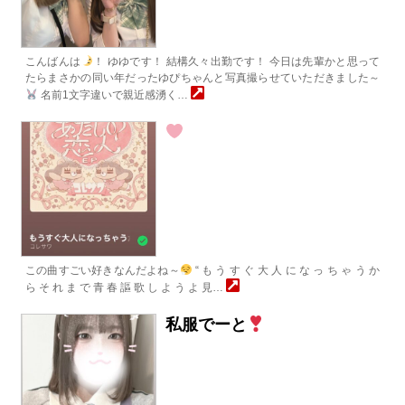
こんばんは
！ ゆゆです！ 結構久々出勤です！ 今日は先輩かと思って
たらまさかの同い年だったゆぴちゃんと写真撮らせていただきました～
名前1文字違いで親近感湧く…
この曲すごい好きなんだよね～
“ も う す ぐ 大 人 に な っ ち ゃ う か
ら そ れ ま で 青 春 謳 歌 し よ う よ 見…
私服でーと