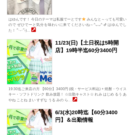
はゆんです！ 今日のテーマは私服でーとです
みんなと～っても可愛い
ので ぜひでーと気分を味わいに来てくださいね～^ᴗ.ᴗ^ ︎︎ᕷ はゆんでし
た！ ՞･֊･՞˶)…
11/23(日)【土日祝は5時開
店】19時半迄60分3400円
19:30迄ご来店の方 【60分】3400円 (税・サービス料込) + 焼酎・ウイス
キー・ソフトドリンク 飲み放題！ ☆出勤キャスト☆ れみ はじめ るう あ
やね ことね まい すずな うる みの ら…
6/3(水)20時迄【60分3400
円】＆出勤情報