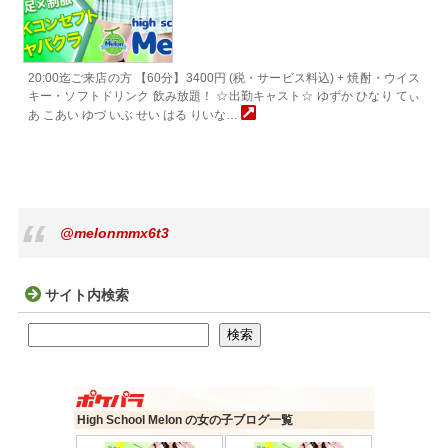
20:00迄ご来店の方 【60分】3400円 (税・サービス料込) + 焼酎・ウイス
キー・ソフトドリンク 飲み放題！ ☆出勤キャスト☆ ゆずか ひなり てぃ
あ こあい ゆづ いぶ せい はる りいな…
@melonmmx6t3
サイト内検索
検索
検索