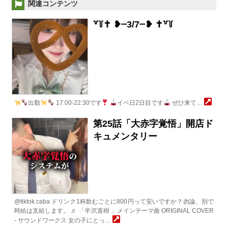
関連コンテンツ
꒷꒦‪✝︎ ❥┈3/7┈❥‪ ✝︎꒷꒦
出勤
17:00-22:30です
イベ日2日目です
ぜひ来て…
第25話「大赤字覚悟」開店ド
キュメンタリー
@tiktok.caba ドリンク1杯飲むごとに800円って安いですか？勿論、別で
時給は支給します。 ♬ 「半沢直樹 」メインテーマ曲 ORIGINAL COVER
- サウンドワークス 女の子にとっ…