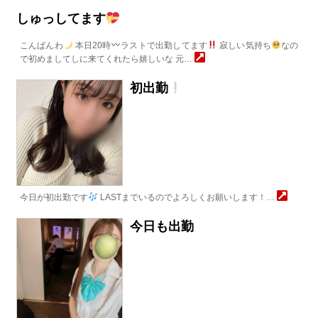
しゅっしてます
こんばんわ
本日20時
ラストで出勤してます
寂しい気持ち
なの
で初めましてしに来てくれたら嬉しいな 元…
初出勤
今日が初出勤です
LASTまでいるのでよろしくお願いします！…
今日も出勤