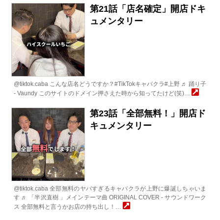
第21話「店名確定」開店ドキ
ュメンタリー
@tiktok.caba こんな店名どうですか？#TikTokキャバクラ#上野 ♬ 踊り子
- Vaundy このサイトのドメイン押さえた時から知ってたけど(笑)…
第23話「全部無料！」開店ド
キュメンタリー
@tiktok.caba 全部無料のヤバすぎるキャバクラが上野に爆誕しちゃいま
す ♬ 「半沢直樹 」メインテーマ曲 ORIGINAL COVER - サウンドワーク
ス 全部無料と言うかお店の持ち出し！…