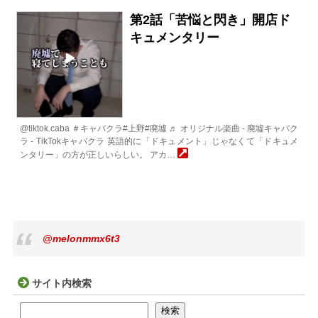
第2話「苦悩と閃き」開店ド
キュメンタリー
@tiktok.caba ＃キャバクラ#上野#廃墟 ♬ オリジナル楽曲 - 廃墟キャバク
ラ - TikTokキャバクラ 英語的に「ドキュメント」じゃなくて「ドキュメ
ンタリー」の方が正しいらしい。 アカ…
@melonmmx6t3
サイト内検索
検索
検索