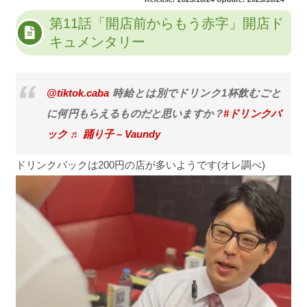
第11話「開店前からもう赤字」開店ド
キュメンタリー
@tiktok.caba
時給とは別でドリンク1杯飲むごと
に何円もらえるものだと思いますか？
#ドリンクバ
ック
♬ 踊り子 – Vaundy
ドリンクバックは200円の店が多いようです(オレ調べ)