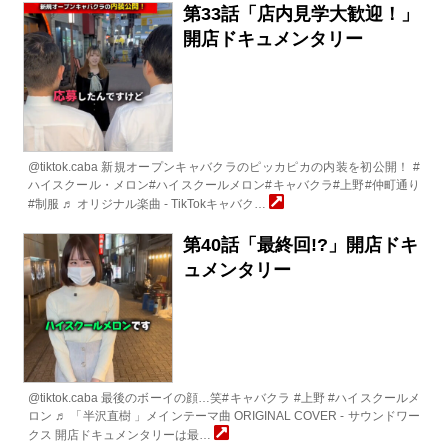
第33話「店内見学大歓迎！」
開店ドキュメンタリー
@tiktok.caba 新規オープンキャバクラのピッカピカの内装を初公開！ #
ハイスクール・メロン#ハイスクールメロン#キャバクラ#上野#仲町通り
#制服 ♬ オリジナル楽曲 - TikTokキャバク…
第40話「最終回!?」開店ドキ
ュメンタリー
@tiktok.caba 最後のボーイの顔…笑#キャバクラ #上野 #ハイスクールメ
ロン ♬ 「半沢直樹 」メインテーマ曲 ORIGINAL COVER - サウンドワー
クス 開店ドキュメンタリーは最…