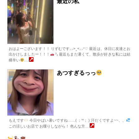
最近の私
おはよーございます！！ りずむです⸝⸝> ̫ <⸝⸝ᐡ♡ 最近は、休日に友達とお
出かけしましたー！！！
³₃ 最近もまだ暑くて、散歩が好きな私には結
構辛い
…
あつすぎるっっ
もえです
今日やばい暑いですね……( ；꒳​； ) 汗だくですよ~~、、
この涼しいお店で お喋りしながら！ 色んな方…