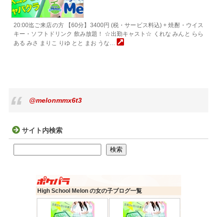
20:00迄ご来店の方 【60分】3400円 (税・サービス料込) + 焼酎・ウイス
キー・ソフトドリンク 飲み放題！ ☆出勤キャスト☆ くれな みんと らら
ある みさ まりこ りゆ とと まお うな…
@melonmmx6t3
サイト内検索
検索
検索