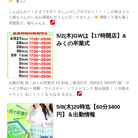
こんばんわー！さきです✌
久しぶりにブログかく！！！ この前きらら
と猫ちゃんがいるお洒落なカフェに行ってきたよ～
薄暗くて落ち着く
雰囲気で、猫ちゃんも…
5/2(木)GWは【17時開店】&
みくの卒業式
出勤23名 祝！みくの卒業式 19:30迄ご来店の方 【60分】3400円 (税・サ
ービス料込) + 焼酎・ウイスキー・ソフトドリンク 飲み放題！ ☆出勤キ
ャスト☆ るに くう くる ちはる るるな…
5/8(木)20時迄【60分3400
円】＆出勤情報