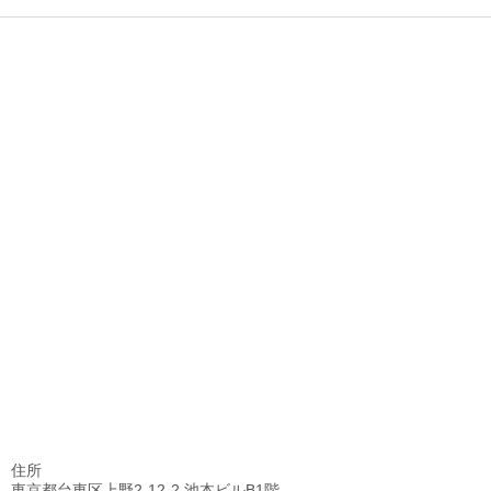
住所
東京都台東区上野2-12-2 池本ビルB1階