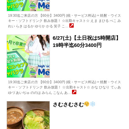
19:30迄ご来店の方 【60分】3400円 (税・サービス料込) + 焼酎・ウイス
キー・ソフトドリンク 飲み放題！ ☆出勤キャスト☆ えま まひる ぺこ み
れい らき はるか ゆりか かる 笑子 こ…
6/27(土)【土日祝は5時開店】
19時半迄60分3400円
19:30迄ご来店の方 【60分】3400円 (税・サービス料込) + 焼酎・ウイス
キー・ソフトドリンク 飲み放題！ ☆出勤キャスト☆ かな ひなり てぃあ
ゆづ あいぢゅ ののは みらん こなん あ…
さむさむさむ