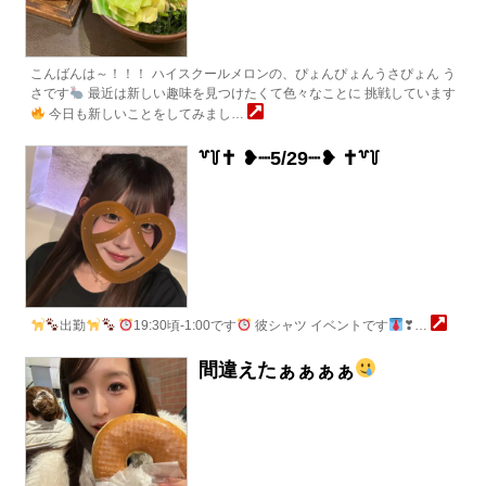
こんばんは～！！！ ハイスクールメロンの、ぴょんぴょんうさぴょん う
さです
最近は新しい趣味を見つけたくて色々なことに 挑戦しています
今日も新しいことをしてみまし…
꒷꒦‪✝︎ ❥┈5/29┈❥‪ ✝︎꒷꒦
出勤
19:30頃-1:00です
彼シャツ イベントです
❣…
間違えたぁぁぁぁ