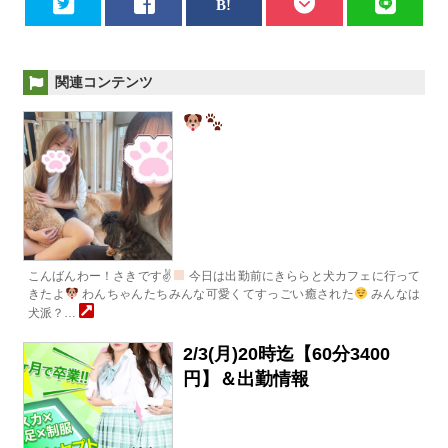
関連コンテンツ
こんばんわー！さきです✌
今日は出勤前にきららと犬カフェに行って
きたよ
わんちゃんたちみんな可愛くてすっごい癒された
みんなは
犬派？…
2/3(月)20時迄【60分3400
円】＆出勤情報