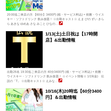
20:00迄ご来店の方 【60分】3400円 (税・サービス料込) + 焼酎・ウイス
キー・ソフトドリンク 飲み放題！ ☆出勤キャスト☆ えま ぴの ずい きら
ら あきな ゆめあ さな みこと ひなの…
1/13(土)土日祝は【17時開
店】&出勤情報
出勤26名 19:30迄ご来店の方 40分3400円 (税・サービス料込) + 焼酎・
ウイスキー・ソフトドリンク 飲み放題！ ☆イベント情報☆ 1/19(金) 伝
説の「T」 ☆出勤キャスト☆ えみな…
10/16(木)20時迄【60分3400
円】＆出勤情報