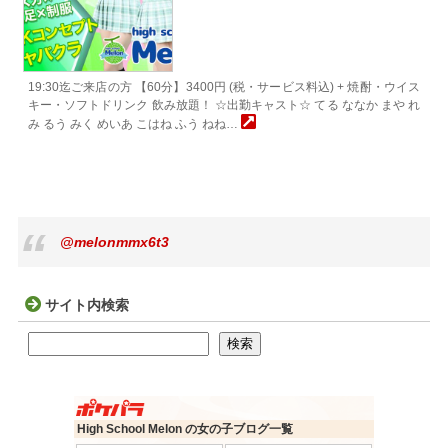
19:30迄ご来店の方 【60分】3400円 (税・サービス料込) + 焼酎・ウイス
キー・ソフトドリンク 飲み放題！ ☆出勤キャスト☆ てる ななか まや れ
み るう みく めいあ こはね ふう ねね…
@melonmmx6t3
サイト内検索
検索
検索