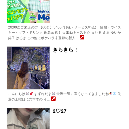
20:00迄ご来店の方 【60分】3400円 (税・サービス料込) + 焼酎・ウイス
キー・ソフトドリンク 飲み放題！ ☆出勤キャスト☆ まひる えま ゆいか
笑子 はるき この他にポケパラ未登録の新人…
きらきら！
こんにちは
すずねだよ
最近一気に寒くなってきましたね
先
週の土曜日に六本木の イ…
2♡27