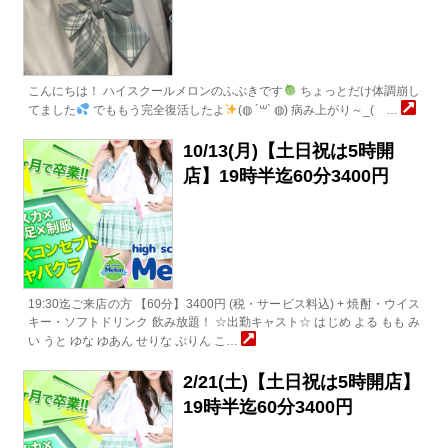
こんにちは！ ハイスクールメロンのふぶきです
ちょっとだけ体調崩し
てました
でももう完全復活したよ
(◍ ´꒳` ◍) 病み上がり～_( …
10/13(月)【土日祝は5時開
店】19時半迄60分3400円
19:30迄ご来店の方 【60分】3400円 (税・サービス料込) + 焼酎・ウイス
キー・ソフトドリンク 飲み放題！ ☆出勤キャスト☆ はじめ よる もも み
い うと ゆな ゆあん せりな ぷりん こ…
2/21(土)【土日祝は5時開店】
19時半迄60分3400円