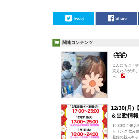
Tweet
Share
関連コンテンツ
‎¯⌣̈⃝⌣̈⃝⌣̈⃝‎¯
こんにちは！や
貰えたのが嬉しく
っ…
12/30(
＆出勤情報
19:30迄ご来
ドリンク 飲み放
登録の新人キ