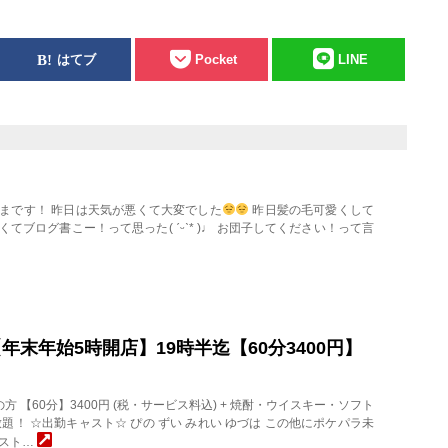
はてブ
Pocket
LINE
まです！ 昨日は天気が悪くて大変でした
昨日髪の毛可愛くして
てブログ書こー！って思った( ˊᵕˋ* )♩ お団子してください！って言
月)【年末年始5時開店】19時半迄【60分3400円】
店の方 【60分】3400円 (税・サービス料込) + 焼酎・ウイスキー・ソフト
題！ ☆出勤キャスト☆ ぴの ずい みれい ゆづは この他にポケパラ未
ャスト…