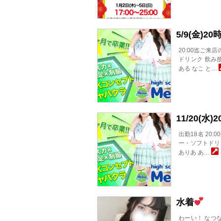
5/9(金)
20:00迄ご来
ドリンク 飲み放
ある なこ と…
11/20(
出勤18名 20:
ー・ソフトドリン
ありあ あ…
水着
わーい！ なつ