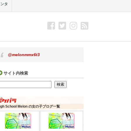
メンタ
@melonmmx6t3
サイト内検索
検索
検索