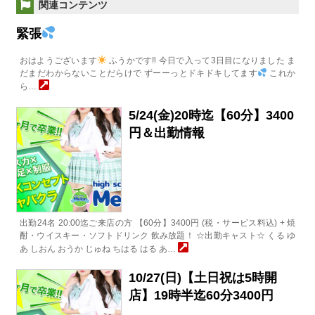
関連コンテンツ
緊張
おはようございます
ふうかです‼︎ 今日で入って3日目になりました ま
だまだわからないことだらけで ずーーっとドキドキしてます
これか
ら…
5/24(金)20時迄【60分】3400
円＆出勤情報
出勤24名 20:00迄ご来店の方 【60分】3400円 (税・サービス料込) + 焼
酎・ウイスキー・ソフトドリンク 飲み放題！ ☆出勤キャスト☆ くる ゆ
あ しおん おうか じゅね ちはる はる あ…
10/27(日)【土日祝は5時開
店】19時半迄60分3400円