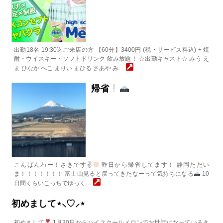
出勤18名 19:30迄ご来店の方 【60分】3400円 (税・サービス料込) + 焼
酎・ウイスキー・ソフトドリンク 飲み放題！ ☆出勤キャスト☆ みう え
ま ひなか ぺこ まりい まひる さあや み…
帰省
こんばんわー！さきです✌
昨日から帰省してます！ 静岡ただい
ま！！！！！！！ 富士山見ると戻ってきたなーって気持ちになる
10
日間くらいこっちでゆっく…
初めまして⋆⸜♡⸝‍⋆
初めまして
1月30日からハイスクールメロンでお世話になっているき