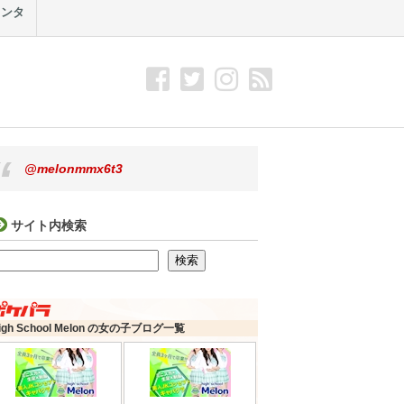
メンタ
@melonmmx6t3
サイト内検索
検索
検索