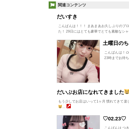
関連コンテンツ
だいすき
こんばんは！！！ まあまあお久しぶりのブログ
た！ 29日にはとても豪華でとても素敵なシ
土曜日のち
こんばんは！ᜊ•
23時までお待
だいぶお店になれてきました
もう少しでお店はいって1ヶ月 慣れてきて楽
…
♡02.23♡
こんばんは つき