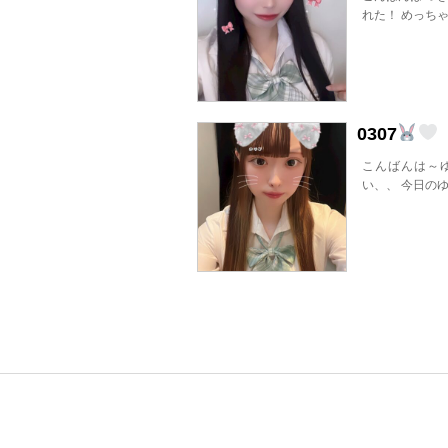
れた！ めっち
0307
こんばんは～
い、、 今日のゆ