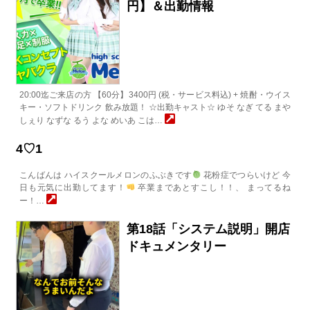
円】＆出勤情報
20:00迄ご来店の方 【60分】3400円 (税・サービス料込) + 焼酎・ウイス
キー・ソフトドリンク 飲み放題！ ☆出勤キャスト☆ ゆそ なぎ てる まや
しぇり なずな るう よな めいあ こは…
4♡1
こんばんは ハイスクールメロンのふぶきです
花粉症でつらいけど 今
日も元気に出勤してます！
卒業まであとすこし！！、 まってるね
ー！…
第18話「システム説明」開店
ドキュメンタリー