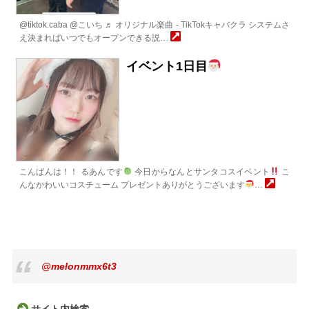
@tiktok.caba @こいち ♬ オリジナル楽曲 - TikTokキャバクラ システムさ
え決まればいつでもオープンできる説…
イベント1日目
こんばんは！！ るあんです
今日からなんとサンタコスイベント
こ
んなかわいいコスチューム プレゼントありがとうございます
…
@melonmmx6t3