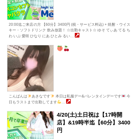
20:00迄ご来店の方 【60分】3400円 (税・サービス料込) + 焼酎・ウイス
キー・ソフトドリンク 飲み放題！ ☆出勤キャスト☆ ゆそ てぃあ てる ち
わ いぶ 愛咲 ひなり にあ ひとみ るい…
こんばんは
あきなです
本日は私服デー&バレンタインデーです
今
日もラストまで出勤してます
…
4/20(土)土日祝は【17時開
店】&19時半迄【60分】3400
円