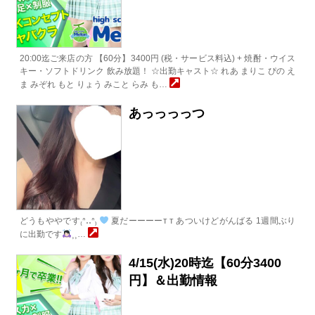
20:00迄ご来店の方 【60分】3400円 (税・サービス料込) + 焼酎・ウイス
キー・ソフトドリンク 飲み放題！ ☆出勤キャスト☆ れあ まりこ ぴの え
ま みぞれ もと りょう みこと らみ も…
あっっっっつ
どうもややです₍ᐢ‥ᐢ₎
夏だーーーーт т あついけどがんばる 1週間ぶり
に出勤です
⸒⸒…
4/15(水)20時迄【60分3400
円】＆出勤情報