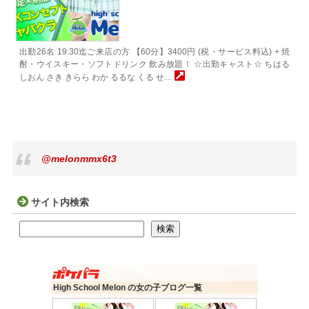
出勤26名 19:30迄ご来店の方 【60分】3400円 (税・サービス料込) + 焼
酎・ウイスキー・ソフトドリンク 飲み放題！ ☆出勤キャスト☆ ちはる
しおん さき きらら わか るるな くる せ…
@melonmmx6t3
サイト内検索
検索
検索