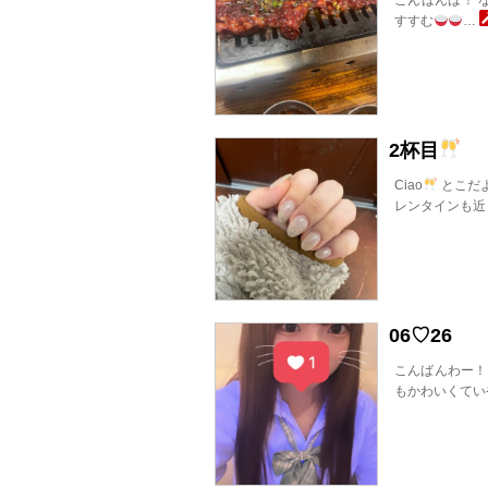
すすむ
…
2杯目
Ciao
とこだよ
レンタインも近
06♡26
こんばんわー！
もかわいくてい