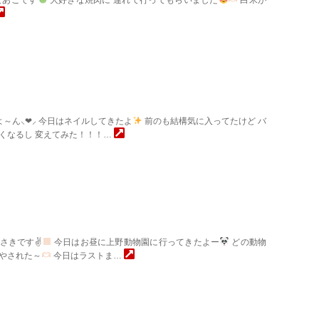
～ん⸜❤︎⸝‍ 今日はネイルしてきたよ
前のも結構気に入ってたけど バ
くなるし 変えてみた！！！…
さきです✌
今日はお昼に上野動物園に行ってきたよー
どの動物
やされた～
今日はラストま…