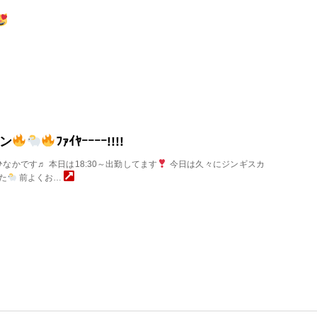
ン
ﾌｧｲﾔｰｰｰｰ!!!!
なかです♬ 本日は18:30～出勤してます
今日は久々にジンギスカ
た
前よくお…