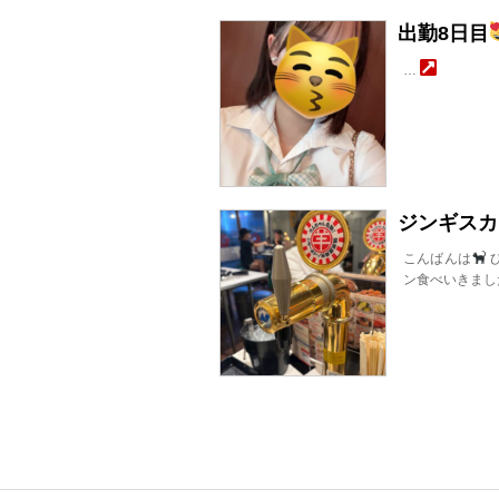
出勤8日目
…
ジンギスカ
こんばんは
ひ
ン食べいきまし