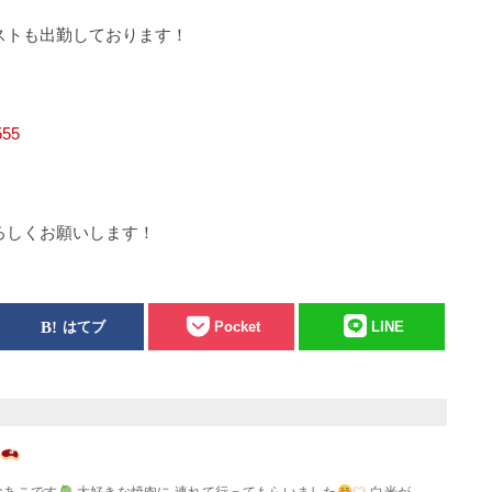
ストも出勤しております！
555
ろしくお願いします！
はてブ
Pocket
LINE
なあこです
大好きな焼肉に 連れて行ってもらいました
白米が