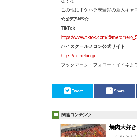
なずな
この他にポケパラ未登録の新人キャ
☆公式SNS☆
TikTok
https://www.tiktok.com/@meromero_
ハイスクールメロン公式サイト
https://h-melon.jp
ブックマーク・フォロー・イイネよ
Tweet
Share
関連コンテンツ
焼肉大好き
こんばんは！ 