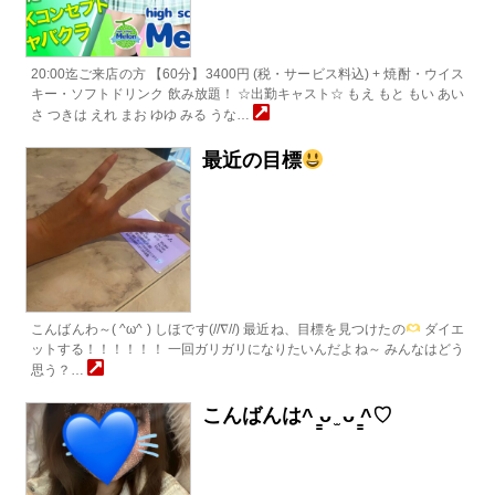
20:00迄ご来店の方 【60分】3400円 (税・サービス料込) + 焼酎・ウイス
キー・ソフトドリンク 飲み放題！ ☆出勤キャスト☆ もえ もと もい あい
さ つきは えれ まお ゆゆ みる うな…
最近の目標
こんばんわ～( ^ω^ ) しほです(//∇//) 最近ね、目標を見つけたの
ダイエ
ットする！！！！！！ 一回ガリガリになりたいんだよね～ みんなはどう
思う？…
こんばんは^ ̳ᴗ ̫ ᴗ ̳^♡