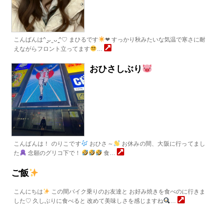
こんばんは^ ̳ᴗ ̫ ᴗ ̳^♡ まひるです
❤︎ すっかり秋みたいな気温で寒さに耐
えながらフロント立ってます
…
おひさしぶり
こんばんは！ のりこです
おひさ～
お休みの間、大阪に行ってまし
た
念願のグリコ下で！
食…
ご飯
こんにちは
この間バイク乗りのお友達と お好み焼きを食べのに行きま
した♡ 久しぶりに食べると 改めて美味しさを感じますね
…