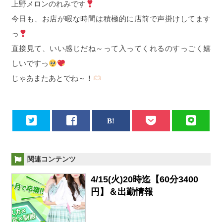
上野メロンのれみです
今日も、お店が暇な時間は積極的に店前で声掛けしてます
っ
直接見て、いい感じだね～って入ってくれるのすっごく嬉
しいですっ
じゃあまたあとでね～！
関連コンテンツ
4/15(火)20時迄【60分3400
円】＆出勤情報