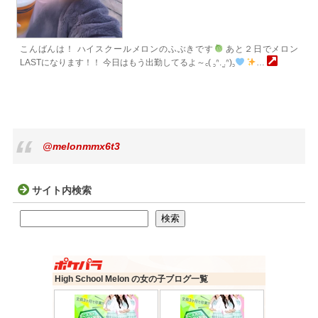
こんばんは！ ハイスクールメロンのふぶきです
あと２日でメロン
LASTになります！！ 今日はもう出勤してるよ～꜀( ꜆ᐢ. ̫.ᐢ)꜆
…
@melonmmx6t3
サイト内検索
検索
検索