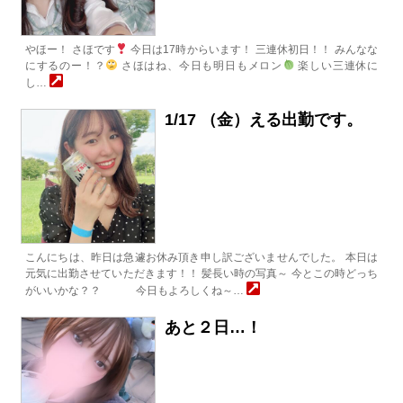
やほー！ さほです
今日は17時からいます！ 三連休初日！！ みんなな
にするのー！？
さほはね、今日も明日もメロン
楽しい三連休に
し…
1/17 （金）える出勤です。
こんにちは、昨日は急遽お休み頂き申し訳ございませんでした。 本日は
元気に出勤させていただきます！！ 髪長い時の写真～ 今とこの時どっち
がいいかな？？ 今日もよろしくね～…
あと２日…！