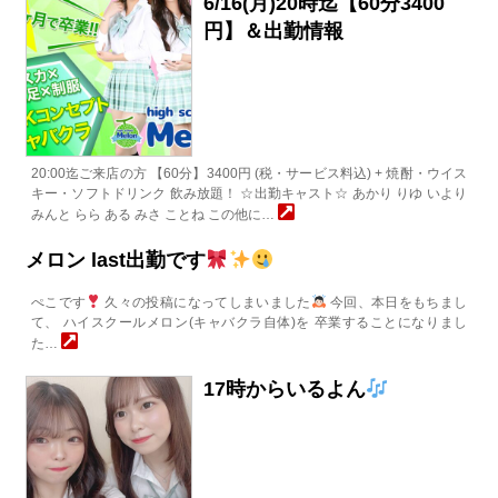
6/16(月)20時迄【60分3400
円】＆出勤情報
20:00迄ご来店の方 【60分】3400円 (税・サービス料込) + 焼酎・ウイス
キー・ソフトドリンク 飲み放題！ ☆出勤キャスト☆ あかり りゆ いより
みんと らら ある みさ ことね この他に…
メロン last出勤です
ぺこです
久々の投稿になってしまいました
今回、本日をもちまし
て、 ハイスクールメロン(キャバクラ自体)を 卒業することになりまし
た…
17時からいるよん