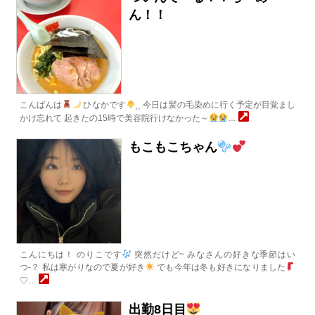
ん！！
こんばんは
ひなかです
⸒⸒ 今日は髪の毛染めに行く予定が目覚まし
かけ忘れて 起きたの15時で美容院行けなかった～
…
もこもこちゃん
こんにちは！ のりこです
突然だけど~ みなさんの好きな季節はい
つ-？ 私は寒がりなので夏が好き
でも今年は冬も好きになりました
♡…
出勤8日目