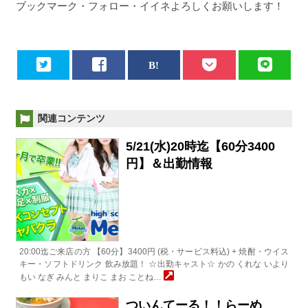
ブックマーク・フォロー・イイネよろしくお願いします！
関連コンテンツ
5/21(水)20時迄【60分3400
円】＆出勤情報
20:00迄ご来店の方 【60分】3400円 (税・サービス料込) + 焼酎・ウイス
キー・ソフトドリンク 飲み放題！ ☆出勤キャスト☆ かの くれな いより
もい なぎ みんと まりこ まお ことね…
ついんてーる！！らーめ