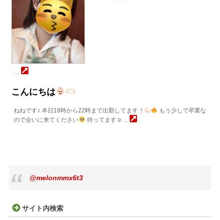
…
こんにちは
ねねです♪ 本日18時から22時まで出勤してます！
もう少しで卒業な
ので会いに来てください
待ってます☺…
@melonmmx6t3
サイト内検索