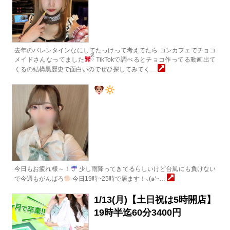
去年のバレンタインなにしてたっけって考えてたら コンカフェでチョコ
メイドさんなってました
ིྀ TikTokで調べるとチョコ作ってる動画出て
くるの結構黒歴史で面白いのでぜひ探してみてく…
今日もお疲れ様～！
少し雨降ってきてるらしいけど台風にも負けない
で今週もがんばろ
今日19時~25時で居ます！⸜(๑‘ᵕ…
1/13(月)【土日祝は5時開店】
19時半迄60分3400円