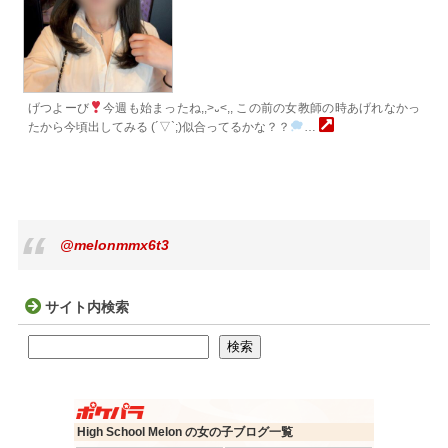
げつよーび
今週も始まったね,,>᎑<,, この前の女教師の時あげれなかっ
たから今頃出してみる (´▽`;)似合ってるかな？？
…
@melonmmx6t3
サイト内検索
検索
検索