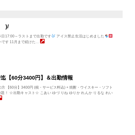
 )/
日17:00～ラストまで出勤です
アイス禁止生活はじめました
いです 11月まで続けた…
20時迄【60分3400円】＆出勤情報
店の方 【60分】3400円 (税・サービス料込) + 焼酎・ウイスキー・ソフト
題！ ☆出勤キャスト☆ こあい ゆづ りね ゆりか れんか りるな れい