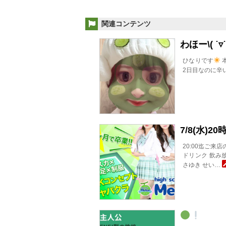
関連コンテンツ
わほー\( ˙▿˙
ひなりです
本
2日目なのに辛
7/8(水)
20:00迄ご来
ドリンク 飲み放
さゆき せい…