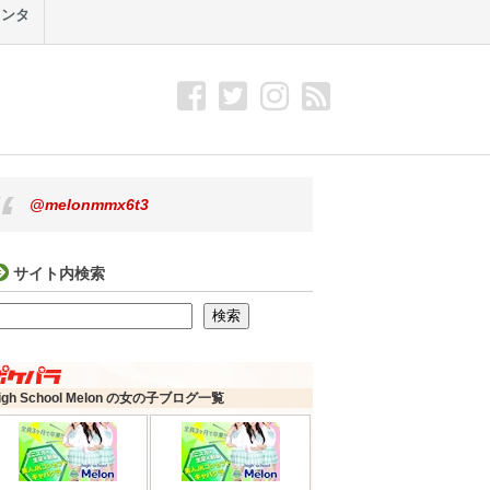
メンタ
@melonmmx6t3
サイト内検索
検索
検索