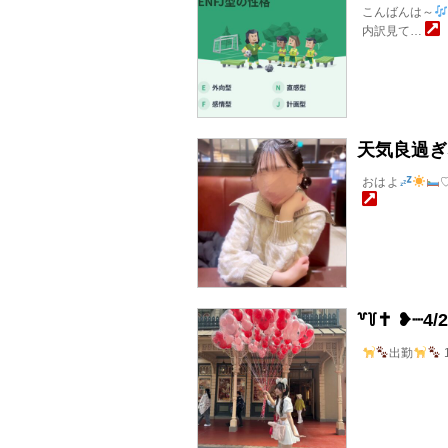
こんばんは～
内訳見て…
天気良過ぎ
おはよ
꒷꒦‪✝︎ ❥┈4/
出勤
1