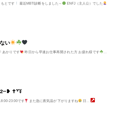
もとです
最近MBTI診断をしました～
ENFJ（主人公）でした
ない
♡ あかりです
昨日から早速お仕事再開された方 お疲れ様です
…
22┈❥‪ ✝︎꒷꒦
8:00-23:00です
また急に夜気温が 下がりますね
‎ 日…