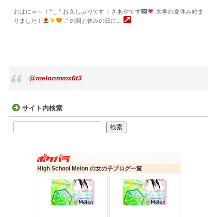
おはにゃ～！^._.^ お久しぶりです！さあやです
大学の夏休み始ま
りました！
この間お休みの日に…
@melonmmx6t3
サイト内検索
検索
検索