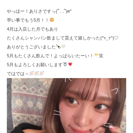
やっほー！ありさですっ(՞ . .՞)ฅ”
早い事でもう5月！！
4月は入店した月でもあり
たくさんシャンパン飲まして貰えて嬉しかった(^т ̫ т^)♡
ありがとうございました
5月もたくさん飲んで！よっぱらいたーい！
笑
5月もよろしくお願いします
ではでは～