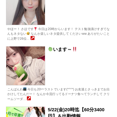
やほー！ さほです
今日は20時からいます！ テスト勉強漬けすぎてな
んもネタない
なんか楽しいネタ提供してくださいww ありがたいこと
に上野で26位…
います～
こんばんわ
今日も20
ラストでいます(*^^*) お友達とさっきまでお出
かけしてたんだー！ なんか今流行ってるドーナツ食べてランチして クリ
ームソーダ…
5/22(金)20時迄【60分3400
円】＆出勤情報