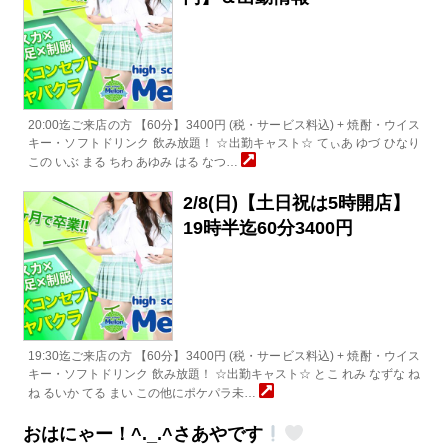
20:00迄ご来店の方 【60分】3400円 (税・サービス料込) + 焼酎・ウイス
キー・ソフトドリンク 飲み放題！ ☆出勤キャスト☆ てぃあ ゆづ ひなり
この いぶ まる ちわ あゆみ はる なつ…
2/8(日)【土日祝は5時開店】
19時半迄60分3400円
19:30迄ご来店の方 【60分】3400円 (税・サービス料込) + 焼酎・ウイス
キー・ソフトドリンク 飲み放題！ ☆出勤キャスト☆ とこ れみ なずな ね
ね るいか てる まい この他にポケパラ未…
おはにゃー！^._.^さあやです