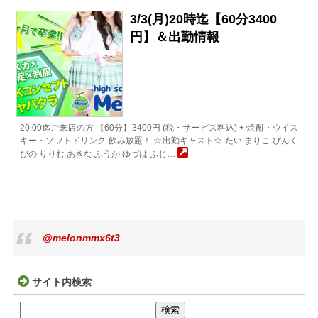
3/3(月)20時迄【60分3400
円】＆出勤情報
20:00迄ご来店の方 【60分】3400円 (税・サービス料込) + 焼酎・ウイス
キー・ソフトドリンク 飲み放題！ ☆出勤キャスト☆ たい まりこ ぴんく
ぴの りりむ あきな ふうか ゆづは ふじ…
@melonmmx6t3
サイト内検索
検索
検索