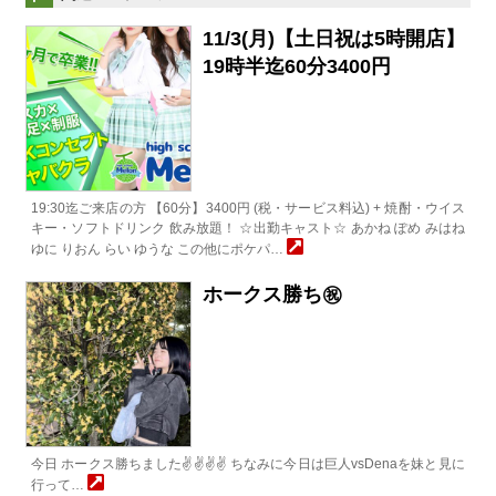
11/3(月)【土日祝は5時開店】
19時半迄60分3400円
19:30迄ご来店の方 【60分】3400円 (税・サービス料込) + 焼酎・ウイス
キー・ソフトドリンク 飲み放題！ ☆出勤キャスト☆ あかね ぽめ みはね
ゆに りおん らい ゆうな この他にポケパ…
ホークス勝ち㊗
今日 ホークス勝ちました✌️✌️✌️✌️ ちなみに今日は巨人vsDenaを妹と見に
行って…