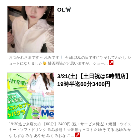
OL
おつかれさまです～ れみです
今日はOLの日です(^^) そしてわたし シ
ョートになりました
賛否両論だと思いますが、ショー…
3/21(土)【土日祝は5時開店】
19時半迄60分3400円
19:30迄ご来店の方 【60分】3400円 (税・サービス料込) + 焼酎・ウイス
キー・ソフトドリンク 飲み放題！ ☆出勤キャスト☆ ゆそ てる あゆみ か
な しずな みな あやせ みく みおな こ…