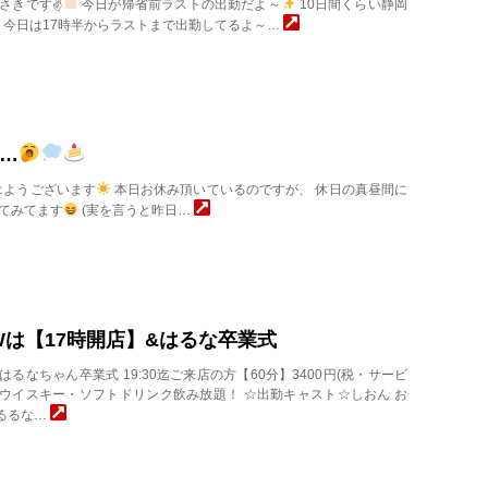
さきです✌
今日が帰省前ラストの出勤だよ～
10日間くらい静岡
今日は17時半からラストまで出勤してるよ～…
…
はようございます
本日お休み頂いているのですが、 休日の真昼間に
てみてます
(実を言うと昨日…
)GWは【17時開店】&はるな卒業式
はるなちゃん卒業式 19:30迄ご来店の方【60分】3400円(税・サービ
・ウイスキー・ソフトドリンク飲み放題！ ☆出勤キャスト☆しおん お
 るるな…