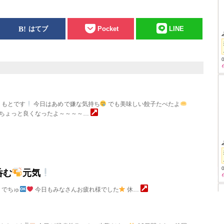
はてブ
Pocket
LINE
もとです
今日はあめで嫌な気持ち
でも美味しい餃子たべたよ
ちょっと良くなったよ～～～～…
呑む
元気
りでちゅ
今日もみなさんお疲れ様でした
休…