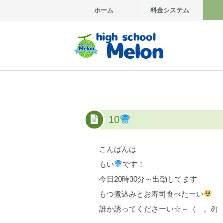
ホーム
料金システム
10
こんばんは
もい
です！
今日20時30分～出勤してます
もつ煮込みとお寿司食べたーい
誰か誘ってくださーい☆～（ゝ。∂）