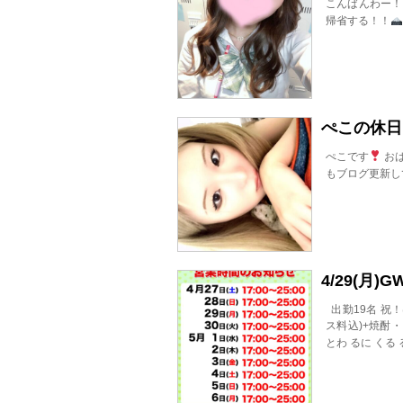
こんばんわー！
帰省する！！
ぺこの休日
ぺこです
お
もブログ更新し
4/29(月
出勤19名 祝！
ス料込)+焼酎
とわ るに くる