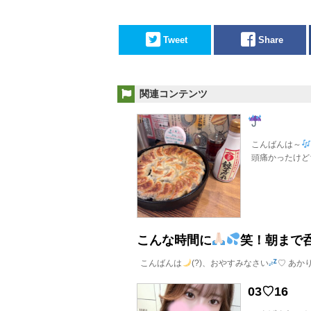
Tweet
Share
関連コンテンツ
こんばんは～
頭痛かったけど
こんな時間に
笑！朝まで
こんばんは
(?)、おやすみなさい
♡ あか
03♡16