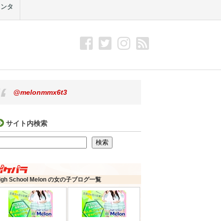
メンタ
@melonmmx6t3
サイト内検索
検索
検索