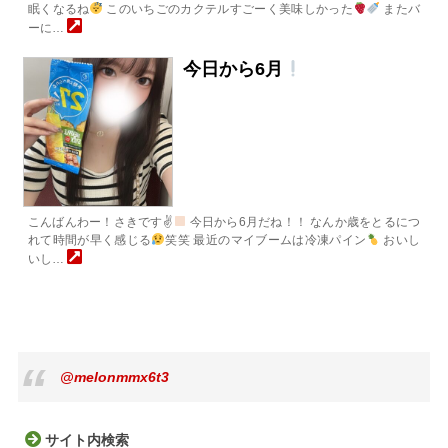
眠くなるね
このいちごのカクテルすごーく美味しかった
またバ
ーに…
今日から6月
こんばんわー！さきです✌
今日から6月だね！！ なんか歳をとるにつ
れて時間が早く感じる
笑笑 最近のマイブームは冷凍パイン
おいし
いし…
@melonmmx6t3
サイト内検索