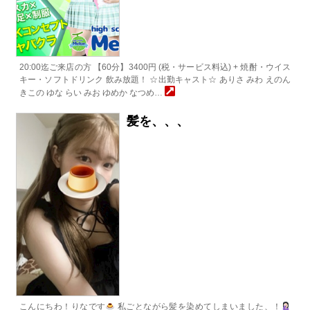
20:00迄ご来店の方 【60分】3400円 (税・サービス料込) + 焼酎・ウイス
キー・ソフトドリンク 飲み放題！ ☆出勤キャスト☆ ありさ みわ えのん
きこの ゆな らい みお ゆめか なつめ…
髪を、、、
こんにちわ！りなです
私ごとながら髪を染めてしまいました、！