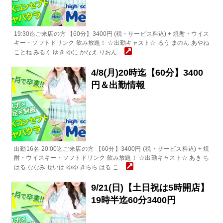
19:30迄ご来店の方 【60分】3400円 (税・サービス料込) + 焼酎・ウイス
キー・ソフトドリンク 飲み放題！ ☆出勤キャスト☆ るう まのん あやね
ことね みるく ゆき ゆに かなえ りおん…
4/8(月)20時迄【60分】3400
円＆出勤情報
出勤16名 20:00迄ご来店の方 【60分】3400円 (税・サービス料込) + 焼
酎・ウイスキー・ソフトドリンク 飲み放題！ ☆出勤キャスト☆ あき ち
はる ななみ せいは ゆゆ きらら はる こ…
9/21(日)【土日祝は5時開店】
19時半迄60分3400円