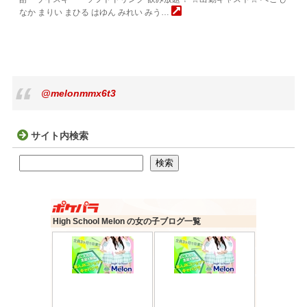
なか まりい まひる はゆん みれい みう…
@melonmmx6t3
サイト内検索
検索
検索