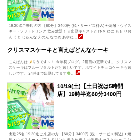
19:30迄ご来店の方 【60分】3400円 (税・サービス料込) + 焼酎・ウイス
キー・ソフトドリンク 飲み放題！ ☆出勤キャスト☆ ゆき ゆに もも りお
ん うと じゅんな えのん なつめ あやね…
クリスマスケーキと言えばどんなケーキ
こんばんは
りうです～！ 今年初ブログ。2度目の更新です。 クリスマ
スケーキはフルーツタルトだと嬉しいです。ホワイトチョコケーキも嬉
しいです。 24時まで出勤してます
…
10/19(土)【土日祝は5時開
店】19時半迄60分3400円
出勤25名 19:30迄ご来店の方 【60分】3400円 (税・サービス料込) + 焼
酎・ウイスキー・ソフトドリンク 飲み放題！ ☆出勤キャスト☆ ぺこ ひ