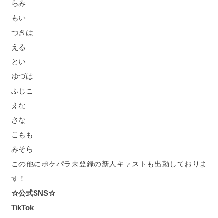
らみ
もい
つきは
える
とい
ゆづは
ふじこ
えな
さな
こもも
みそら
この他にポケパラ未登録の新人キャストも出勤しておりま
す！
☆公式SNS☆
TikTok