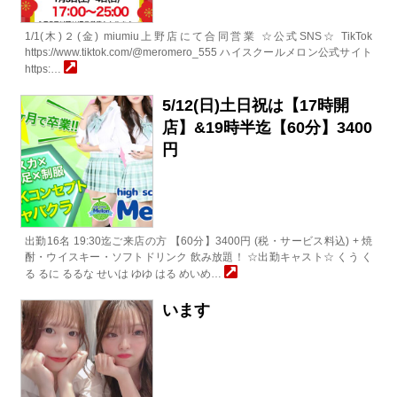
1/1(木)２(金) miumiu上野店にて合同営業 ☆公式SNS☆ TikTok
https://www.tiktok.com/@meromero_555 ハイスクールメロン公式サイト
https:…
5/12(日)土日祝は【17時開
店】&19時半迄【60分】3400
円
出勤16名 19:30迄ご来店の方 【60分】3400円 (税・サービス料込) + 焼
酎・ウイスキー・ソフトドリンク 飲み放題！ ☆出勤キャスト☆ くう く
る るに るるな せいは ゆゆ はる めいめ…
います