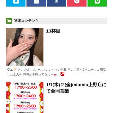
関連コンテンツ
13杯目
Ciao
とこだよ～ん⸜❤︎⸝‍ バレンタイン前日 早い者勝ち3名にチョコ用意
したよん✌
19時から待ってるね～
…
1/1(木)２(金)miumiu上野店に
て合同営業