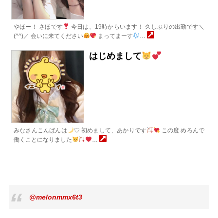
やほー！ さほです
今日は、19時からいます！ 久しぶりの出勤です＼
(^^)／ 会いに来てください
まってまーす
…
はじめまして
みなさんこんばんは
♡ 初めまして、あかりです
この度 めろんで
働くことになりました
…
@melonmmx6t3