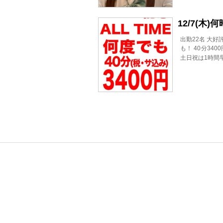
12/7(木
出勤22名 大好
も！ 40分34
土日祝は1時間