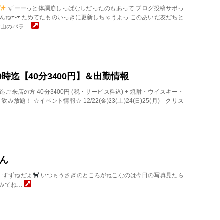
ずーーっと体調崩しっぱなしだったのもあって ブログ投稿サボっ
んね߹-߹ ためてたものいっきに更新しちゃうよ‪っ このあいだ友だちと
沢山のバラ…
水)20時迄【40分3400円】＆出勤情報
00迄ご来店の方 40分3400円 (税・サービス料込) + 焼酎・ウイスキー・
み放題！ ☆イベント情報☆ 12/22(金)23(土)24(日)25(月) クリス
ん
すずねだよ
いつもうさぎのところがねこなのは今日の写真見たら
てみてね…