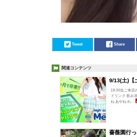
Tweet
Share
関連コンテンツ
9/13(土
19:30迄ご来
ドリンク 飲み放
ね あやね れ…
薔薇園行ってき