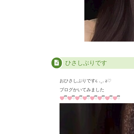
ひさしぶりです
おひさしぶりです૮ . ̫ . ა♡
ブログかいてみました
ྀི
ྀི
ྀི
ྀི
ྀི
ྀི
ྀི
ྀི