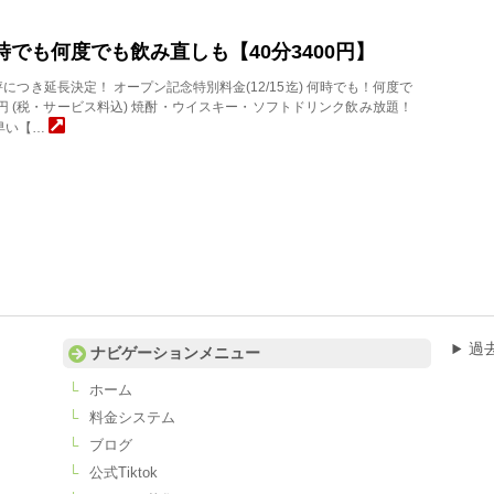
)何時でも何度でも飲み直しも【40分3400円】
評につき延長決定！ オープン記念特別料金(12/15迄) 何時でも！何度で
00円 (税・サービス料込) 焼酎・ウイスキー・ソフトドリンク飲み放題！
早い【…
過
ナビゲーションメニュー
ホーム
料金システム
ブログ
公式Tiktok