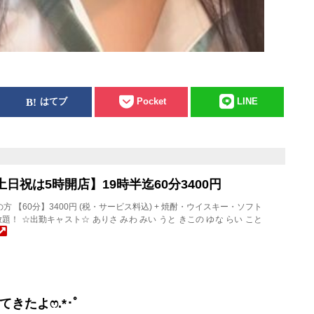
はてブ
Pocket
LINE
)【土日祝は5時開店】19時半迄60分3400円
店の方 【60分】3400円 (税・サービス料込) + 焼酎・ウイスキー・ソフト
題！ ☆出勤キャスト☆ ありさ みわ みい うと きこの ゆな らい こと
たよ‪ෆ‪.*･ﾟ