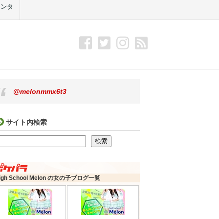
メンタ
@melonmmx6t3
サイト内検索
検索
検索