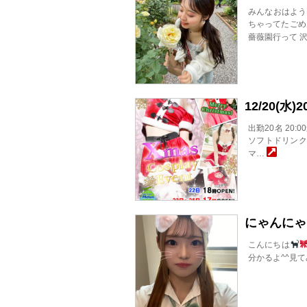
みんなおはよう
ちゃってたごめ
薔薇園行って 
12/20(
出勤20名 20:
ソフトドリンク 飲
マ…
にゃんにゃ
こんにちは
分かるよ^^見