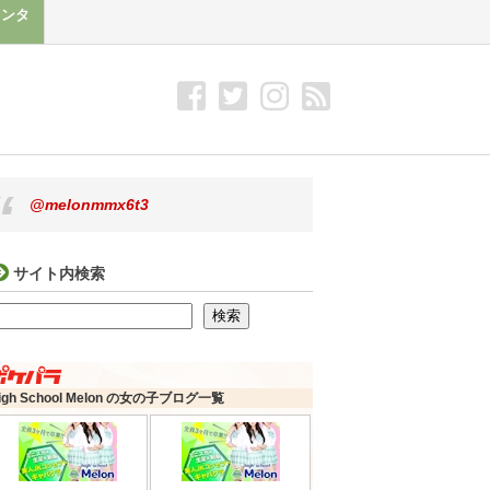
メンタ
@melonmmx6t3
サイト内検索
検索
検索