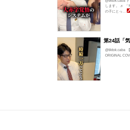
@tiktok.
します。 ♬ 「半
の子にとっ…
第24話「
@tiktok.
ORIGINAL 