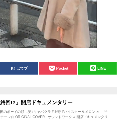
はてブ
Pocket
LINE
最終回!?」開店ドキュメンタリー
aba 最後のボーイの顔…笑#キャバクラ #上野 #ハイスクールメロン ♬ 「半
テーマ曲 ORIGINAL COVER - サウンドワークス 開店ドキュメンタリ