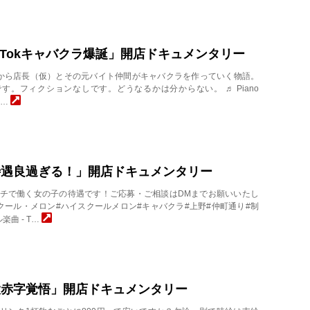
ikTokキャバクラ爆誕」開店ドキュメンタリー
caba 0から店長（仮）とその元バイト仲間がキャバクラを作っていく物語。
す。フィクションなしです。どうなるかは分からない。 ♬ Piano
GM…
待遇良過ぎる！」開店ドキュメンタリー
caba ウチで働く女の子の待遇です！ご応募・ご相談はDMまでお願いいたし
クール・メロン#ハイスクールメロン#キャバクラ#上野#仲町通り#制
楽曲 - T…
大赤字覚悟」開店ドキュメンタリー