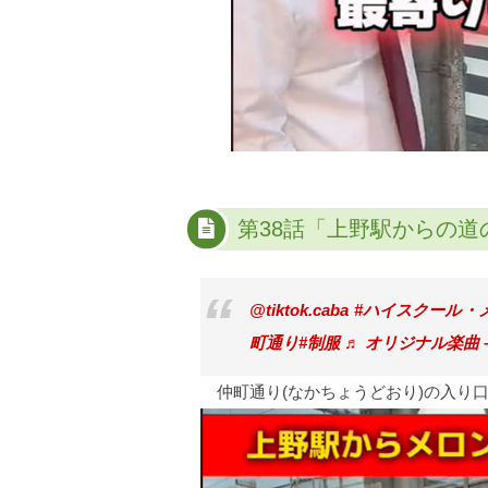
第38話「上野駅からの
@tiktok.caba
#ハイスクール・
町通り
#制服
♬ オリジナル楽曲 –
仲町通り(なかちょうどおり)の入り