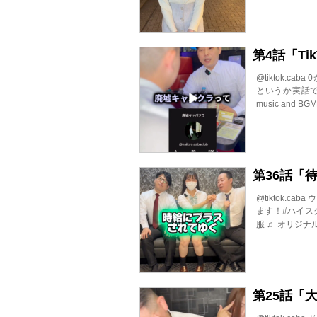
第4話「T
@tiktok.
というか実話で
music and B
第36話「
@tiktok.
ます！#ハイス
服 ♬ オリジナル
第25話「