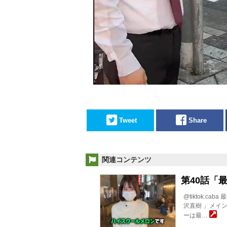
Tweet
Share
関連コンテンツ
第40話「
@tiktok.c
沢直樹 」メイン
ーは最…