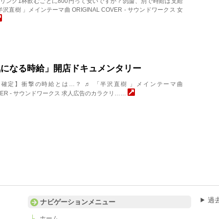
caba ドリンク1杯飲むごとに800円って安いですか？勿論、別で時給は支給
沢直樹 」メインテーマ曲 ORIGINAL COVER - サウンドワークス 女
気になる時給」開店ドキュメンタリー
caba 【確定】衝撃の時給とは…？ ♬ 「半沢直樹 」メインテーマ曲
COVER - サウンドワークス 求人広告のカラクリ……
過
ナビゲーションメニュー
ホーム