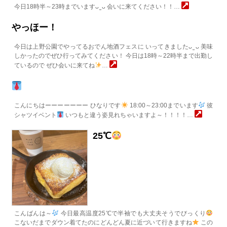
今日18時半～23時までいますᴗ ̫ ᴗ 会いに来てください！！…
やっほー！
今日は上野公園でやってるおでん地酒フェスに いってきましたᴗ ̫ ᴗ 美味
しかったのでぜひ行ってみてください！ 今日は18時～22時半まで出勤し
ているので ぜひ会いに来てね
…
こんにちはーーーーーーー ひなりです
18:00～23:00までいます
彼
シャツイベント
いつもと違う姿見れちゃいますよ～！！！！…
25℃
こんばんは～
今日最高温度25℃で半袖でも大丈夫そうでびっくり
こないだまでダウン着てたのにどんどん夏に近づいて行きますね
この