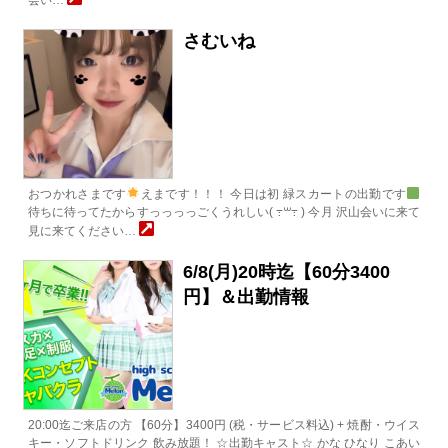
さむいね
おつかれさまです
えまです！！！ 今日は初 緑スカートの出勤です
待ちに待ってたからすっっっっごくうれしい( ߹꒳​߹ ) 今月 沢山会いに来て
見に来てください…
6/8(月)20時迄【60分3400
円】＆出勤情報
20:00迄ご来店の方 【60分】3400円 (税・サービス料込) + 焼酎・ウイス
キー・ソフトドリンク 飲み放題！ ☆出勤キャスト☆ かな ひなり こあい