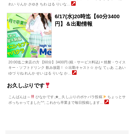
れい りんか さゆき ちわ はる りいな…
6/17(水)20時迄【60分3400
円】＆出勤情報
20:00迄ご来店の方 【60分】3400円 (税・サービス料込) + 焼酎・ウイス
キー・ソフトドリンク 飲み放題！ ☆出勤キャスト☆ かな てぃあ こあい
ゆづ りね れんか せい はる りいな か…
お久しぶりです
こんばんは～
ひなかです·̩͙❀⸒⸒ 久しぶりのポケパラ投稿
ちょっとサ
ボっちゃってました^^; これから卒業まで毎日投稿します…