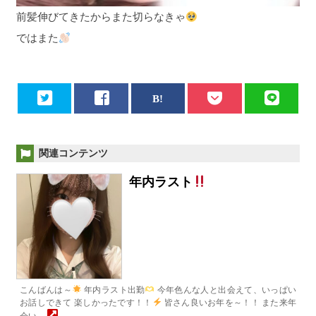
前髪伸びてきたからまた切らなきゃ
ではまた
関連コンテンツ
年内ラスト
こんばんは～
年内ラスト出勤
今年色んな人と出会えて、いっぱい
お話しできて 楽しかったです！！
皆さん良いお年を～！！ また来年
会い…