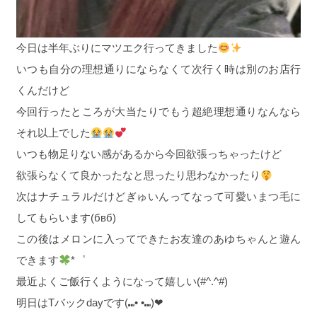
今日は半年ぶりにマツエク行ってきました
いつも自分の理想通りにならなくて次行く時は別のお店行
くんだけど
今回行ったところが大当たりでもう超絶理想通りなんなら
それ以上でした
いつも物足りない感があるから今回欲張っちゃったけど
欲張らなくて良かったなと思ったり思わなかったり
次はナチュラルだけどぎゅいんってなって可愛いまつ毛に
してもらいます(бвб)
この後はメロンに入ってできたお友達のあゆちゃんと遊ん
できます
*゜
最近よくご飯行くようになって嬉しい(#^.^#)
明日はTバックdayです(⑉• •⑉)❤︎