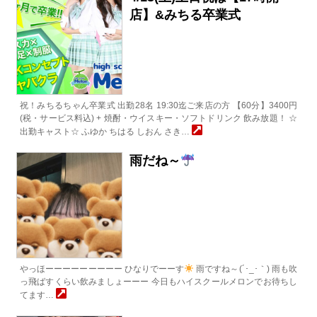
店】&みちる卒業式
祝！みちるちゃん卒業式 出勤28名 19:30迄ご来店の方 【60分】3400円
(税・サービス料込) + 焼酎・ウイスキー・ソフトドリンク 飲み放題！ ☆
出勤キャスト☆ ふゆか ちはる しおん さき…
雨だね～
やっほーーーーーーーーー ひなりでーーす
雨ですね～(´･_･｀) 雨も吹
っ飛ばすくらい飲みましょーーー 今日もハイスクールメロンでお待ちし
てます…