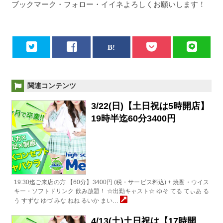
ブックマーク・フォロー・イイネよろしくお願いします！
関連コンテンツ
3/22(日)【土日祝は5時開店】
19時半迄60分3400円
19:30迄ご来店の方 【60分】3400円 (税・サービス料込) + 焼酎・ウイス
キー・ソフトドリンク 飲み放題！ ☆出勤キャスト☆ ゆそ てる てぃあ る
う すずな ゆづ みな ねね るいか まい…
4/13(土)土日祝は【17時開