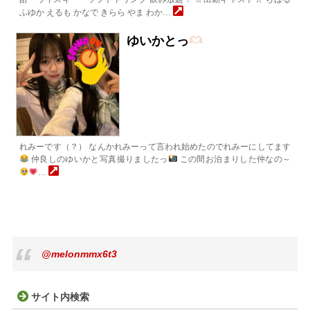
ふゆか えるも かなで きらら やま わか…
ゆいかとっ
れみーです（？） なんかれみーって言われ始めたのでれみーにしてます
仲良しのゆいかと写真撮りましたっ
この間お泊まりした仲なの～
…
@melonmmx6t3
サイト内検索