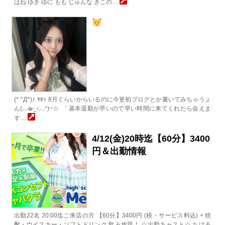
はね ゆき ゆに もも じゅんな きこの…
(* ^Д^)ﾉ ﾔﾎｯ 8月ぐらいからいるのに今更初ブログとか書いてみちゃうょ
ん(⸝⸝ɞ̴̶̷ ·̫ ‹⸝⸝ᐡ)~☆ ゛ 基本退勤が早いので早い時間に来てくれたら会えま
す…
4/12(金)20時迄【60分】3400
円＆出勤情報
出勤22名 20:00迄ご来店の方 【60分】3400円 (税・サービス料込) + 焼
酎・ウイスキー・ソフトドリンク 飲み放題！ ☆出勤キャスト☆ ちはる