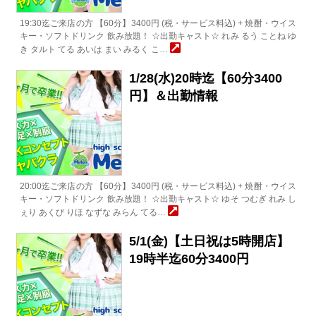
19:30迄ご来店の方 【60分】3400円 (税・サービス料込) + 焼酎・ウイス
キー・ソフトドリンク 飲み放題！ ☆出勤キャスト☆ れみ るう ことね ゆ
き タルト てる あいは まい みるく こ…
1/28(水)20時迄【60分3400
円】＆出勤情報
20:00迄ご来店の方 【60分】3400円 (税・サービス料込) + 焼酎・ウイス
キー・ソフトドリンク 飲み放題！ ☆出勤キャスト☆ ゆそ つむぎ れみ し
ぇり あくび りほ なずな みらん てる…
5/1(金)【土日祝は5時開店】
19時半迄60分3400円