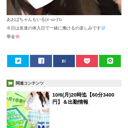
あおばちゃんもいる(ง ᵕωᵕ)ว♪
今日は友達の体入日で一緒に働けるの楽しみです
華金
関連コンテンツ
10/6(月)20時迄【60分3400
円】＆出勤情報