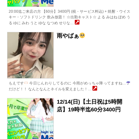
20:00迄ご来店の方 【60分】3400円 (税・サービス料込) + 焼酎・ウイス
キー・ソフトドリンク 飲み放題！ ☆出勤キャスト☆ よる みはね ぽめ う
る ゆに みわ うと ゆな なつめ せりな…
雨やばぁ
もえです
今日じんわりしてるのに 今雨がめっちゃ降ってますね…
だけど！！ なんとなんとネイルを変えました！…
12/14(日)【土日祝は5時開
店】19時半迄60分3400円