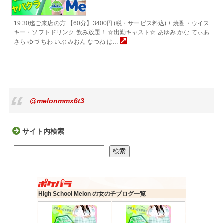
19:30迄ご来店の方 【60分】3400円 (税・サービス料込) + 焼酎・ウイス
キー・ソフトドリンク 飲み放題！ ☆出勤キャスト☆ あゆみ かな てぃあ
さら ゆづ ちわ いぶ みおん なつね は…
@melonmmx6t3
サイト内検索
検索
検索